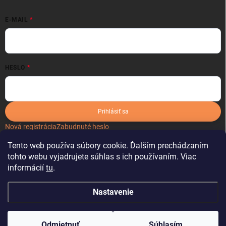
E-MAIL
HESLO
Prihlásiť sa
Nová registrácia
Zabudnuté heslo
Tento web používa súbory cookie. Ďalším prechádzaním
tohto webu vyjadrujete súhlas s ich používaním. Viac
informácií
tu
.
Nastavenie
Copyright 2026
kartonoveobaly.sk
. Všetky práva vyhradené.
Odmietnuť
Súhlasím