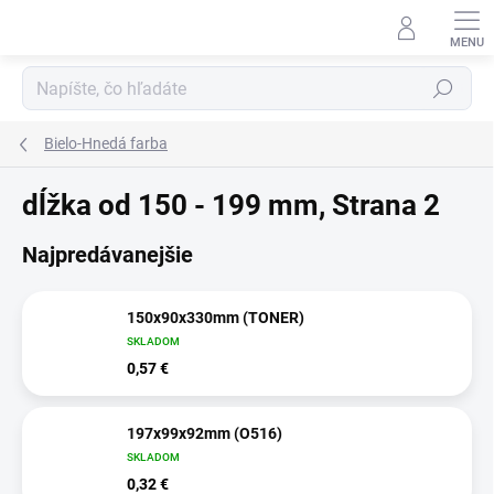
Prejsť
na
obsah
Hľadať
Bielo-Hnedá farba
dĺžka od 150 - 199 mm
, Strana 2
Najpredávanejšie
150x90x330mm (TONER)
SKLADOM
0,57 €
197x99x92mm (O516)
SKLADOM
0,32 €