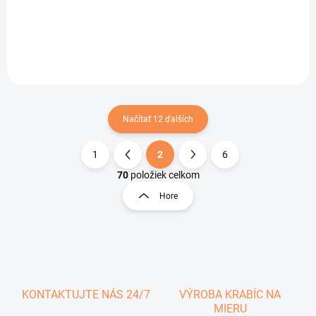
Do košíka
Do košíka
Načítať 12 ďalších
1
2
6
O
S
v
t
70
položiek celkom
l
r
Hore
á
á
d
n
a
k
c
o
i
e
v
p
a
r
KONTAKTUJTE NÁS 24/7
VÝROBA KRABÍC NA
n
v
MIERU