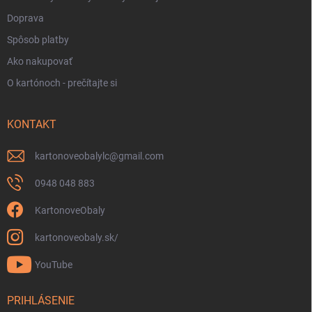
Doprava
Spôsob platby
Ako nakupovať
O kartónoch - prečítajte si
KONTAKT
kartonoveobalylc
@
gmail.com
0948 048 883
KartonoveObaly
kartonoveobaly.sk/
YouTube
PRIHLÁSENIE