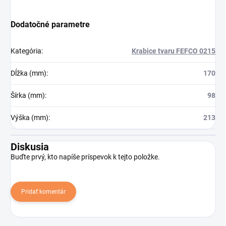
Dodatočné parametre
Kategória
:
Krabice tvaru FEFCO 0215
Dĺžka (mm)
:
170
Šírka (mm)
:
98
Výška (mm)
:
213
Diskusia
Buďte prvý, kto napíše príspevok k tejto položke.
Pridať komentár