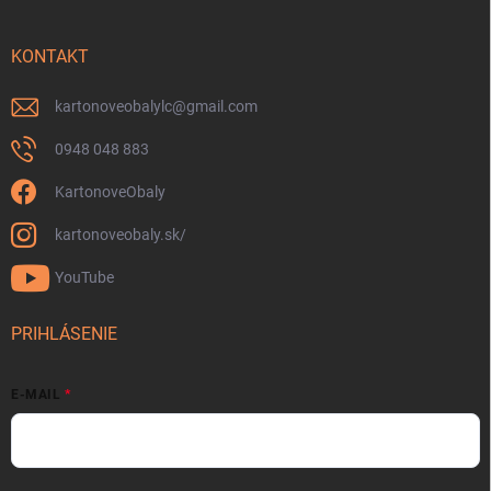
KONTAKT
kartonoveobalylc
@
gmail.com
0948 048 883
KartonoveObaly
kartonoveobaly.sk/
YouTube
PRIHLÁSENIE
E-MAIL