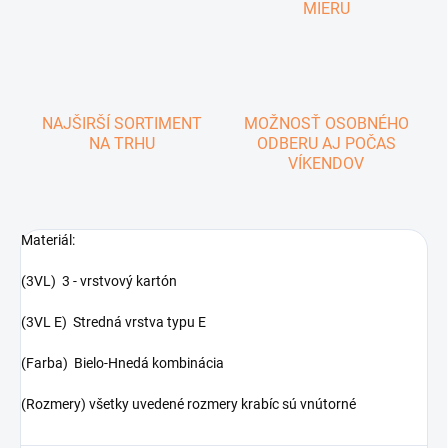
MIERU
NAJŠIRŠÍ SORTIMENT
MOŽNOSŤ OSOBNÉHO
NA TRHU
ODBERU AJ POČAS
VÍKENDOV
Materiál:
(3VL) 3 - vrstvový kartón
(3VL E) Stredná vrstva typu E
(Farba) Bielo-Hnedá kombinácia
(Rozmery) všetky uvedené rozmery krabíc sú vnútorné