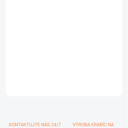
0,43 €
0,53 € vrátane DPH
Jednotková
SKLADOM
cena:
−
+
Pridať do košíka
DETAILNÉ INFORMÁCIE
OPÝTAŤ SA
KONTAKTUJTE NÁS 24/7
VÝROBA KRABÍC NA