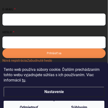
E-MAIL
HESLO
Prihlásiť sa
Nová registrácia
Zabudnuté heslo
Tento web používa súbory cookie. Ďalším prechádzaním
tohto webu vyjadrujete súhlas s ich používaním. Viac
informácií
tu
.
Nastavenie
Copyright 2026
kartonoveobaly.sk
. Všetky práva vyhradené.
Odmietnuť
Súhlasím