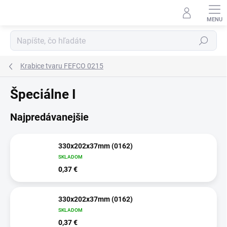
Prejsť
na
obsah
Hľadať
Krabice tvaru FEFCO 0215
Špeciálne I
Najpredávanejšie
330x202x37mm (0162)
SKLADOM
0,37 €
330x202x37mm (0162)
SKLADOM
0,37 €