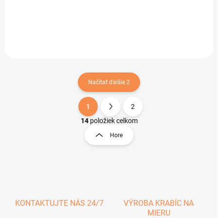
Do košíka
Do košíka
Načítať ďalšie 2
1
2
O
S
v
t
14
položiek celkom
l
r
Hore
á
á
d
n
a
k
c
o
i
e
v
p
a
r
KONTAKTUJTE NÁS 24/7
VÝROBA KRABÍC NA
n
v
MIERU