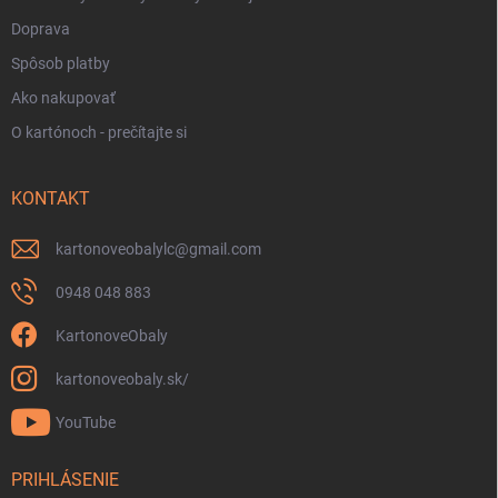
Doprava
Spôsob platby
Ako nakupovať
O kartónoch - prečítajte si
KONTAKT
kartonoveobalylc
@
gmail.com
0948 048 883
KartonoveObaly
kartonoveobaly.sk/
YouTube
PRIHLÁSENIE