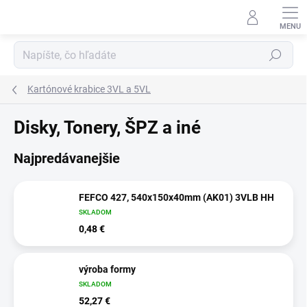
Prejsť
na
obsah
Hľadať
Kartónové krabice 3VL a 5VL
Disky, Tonery, ŠPZ a iné
Najpredávanejšie
FEFCO 427, 540x150x40mm (AK01) 3VLB HH
SKLADOM
0,48 €
výroba formy
SKLADOM
52,27 €