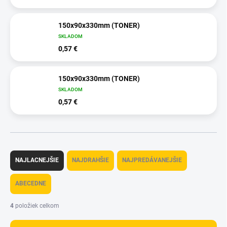
150x90x330mm (TONER)
SKLADOM
0,57 €
150x90x330mm (TONER)
SKLADOM
0,57 €
R
a
NAJLACNEJŠIE
NAJDRAHŠIE
NAJPREDÁVANEJŠIE
d
e
ABECEDNE
n
i
4
položiek celkom
e
p