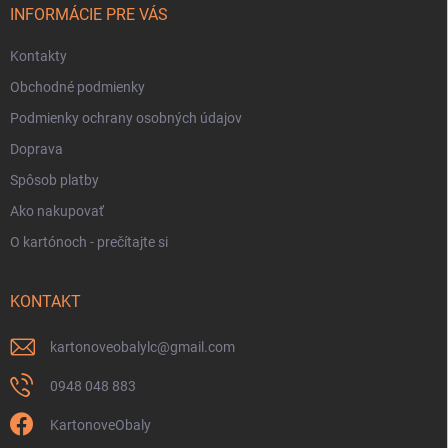
i
INFORMÁCIE PRE VÁS
e
Kontakty
Obchodné podmienky
Podmienky ochrany osobných údajov
Doprava
Spôsob platby
Ako nakupovať
O kartónoch - prečítajte si
KONTAKT
kartonoveobalylc
@
gmail.com
0948 048 883
KartonoveObaly