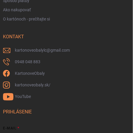
Spôsob platby
Ako nakupovať
O kartónoch - prečítajte si
KONTAKT
kartonoveobalylc
@
gmail.com
0948 048 883
KartonoveObaly
kartonoveobaly.sk/
YouTube
PRIHLÁSENIE
E-MAIL