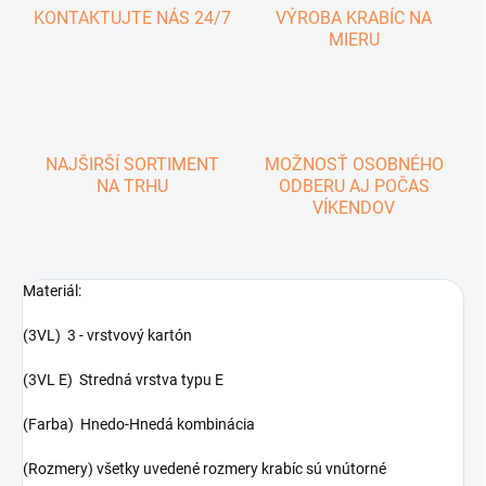
KONTAKTUJTE NÁS 24/7
VÝROBA KRABÍC NA
MIERU
NAJŠIRŠÍ SORTIMENT
MOŽNOSŤ OSOBNÉHO
NA TRHU
ODBERU AJ POČAS
VÍKENDOV
Materiál:
(3VL) 3 - vrstvový kartón
(3VL E) Stredná vrstva typu E
(Farba) Hnedo-Hnedá kombinácia
(Rozmery) všetky uvedené rozmery krabíc sú vnútorné