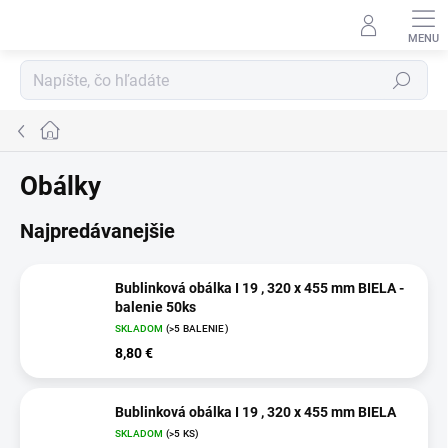
Prejsť
na
obsah
Hľadať
Domov
Obálky
Najpredávanejšie
Bublinková obálka I 19 , 320 x 455 mm BIELA -
balenie 50ks
SKLADOM
(>5 BALENIE)
8,80 €
Bublinková obálka I 19 , 320 x 455 mm BIELA
SKLADOM
(>5 KS)