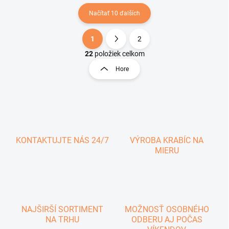
Načítať 10 ďalších
1
2
O
S
v
t
22
položiek celkom
l
r
Hore
á
á
d
n
a
k
c
o
i
e
v
p
a
r
KONTAKTUJTE NÁS 24/7
VÝROBA KRABÍC NA
n
v
MIERU
i
k
e
y
v
ý
p
i
NAJŠIRŠÍ SORTIMENT
MOŽNOSŤ OSOBNÉHO
s
NA TRHU
ODBERU AJ POČAS
u