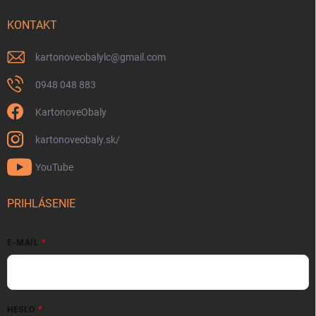
KONTAKT
kartonoveobalylc
@
gmail.com
0948 048 883
KartonoveObaly
kartonoveobaly.sk/
YouTube
PRIHLÁSENIE
E-MAIL
HESLO