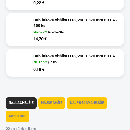
0,22 €
Bublinková obálka H18, 290 x 370 mm BIELA -
100 ks
SKLADOM
(2 BALENIE)
14,70 €
Bublinková obálka H18, 290 x 370 mm BIELA
SKLADOM
(>5 KS)
0,18 €
R
a
NAJLACNEJŠIE
NAJDRAHŠIE
NAJPREDÁVANEJŠIE
d
e
ABECEDNE
n
i
22
položiek celkom