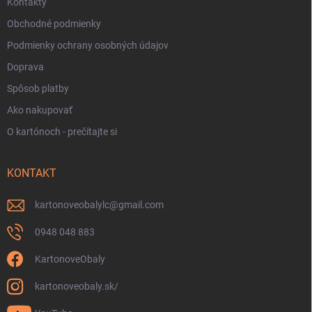
Kontakty
Obchodné podmienky
Podmienky ochrany osobných údajov
Doprava
Spôsob platby
Ako nakupovať
O kartónoch - prečítajte si
KONTAKT
kartonoveobalylc
@
gmail.com
0948 048 883
KartonoveObaly
kartonoveobaly.sk/