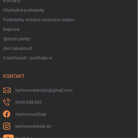
Kontakty
Obchodné podmienky
Podmienky ochrany osobných údajov
Doprava
Spôsob platby
Ako nakupovať
O kartónoch - prečítajte si
KONTAKT
kartonoveobalylc
@
gmail.com
0948 048 883
KartonoveObaly
kartonoveobaly.sk/