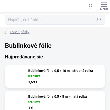
Prejsť
na
obsah
Hľadať
Fólie a pásky
Bublinkové fólie
Najpredávanejšie
Bublinková fólia 0,5 x 10 m - stredná rolka
SKLADOM
1,59 €
Bublinková fólia 0,5 x 5 m - malá rolka
SKLADOM
1 €