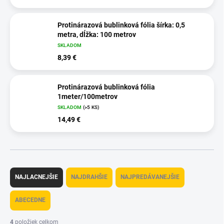
Protinárazová bublinková fólia šírka: 0,5
metra, dĺžka: 100 metrov
SKLADOM
8,39 €
Protinárazová bublinková fólia
1meter/100metrov
SKLADOM
(>5 KS)
14,49 €
R
a
NAJLACNEJŠIE
NAJDRAHŠIE
NAJPREDÁVANEJŠIE
d
e
ABECEDNE
n
i
4
položiek celkom