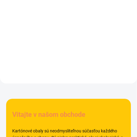
1meter/100metrov
4,25 €
14,49 €
5,23 € vrátane DPH
17,82 € vrátane DPH
Do košíka
Do košíka
Cukrárenská folia 45 cm x 240 m
Protinárazová bublinková fólia
1meter/100metrov
Vitajte v našom obchode
Kartónové obaly sú neodmysliteľnou súčasťou každého