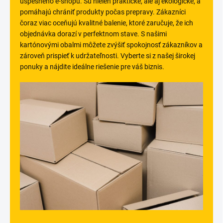
úspešného e-shopu. Sú nielen praktické, ale aj ekologické, a
pomáhajú chrániť produkty počas prepravy. Zákazníci
čoraz viac oceňujú kvalitné balenie, ktoré zaručuje, že ich
objednávka dorazí v perfektnom stave. S našimi
kartónovými obalmi môžete zvýšiť spokojnosť zákazníkov a
zároveň prispieť k udržateľnosti. Vyberte si z našej širokej
ponuky a nájdite ideálne riešenie pre váš biznis.