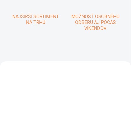
m
o
NAJŠIRŠÍ SORTIMENT
MOŽNOSŤ OSOBNÉHO
b
NA TRHU
ODBERU AJ POČAS
c
VÍKENDOV
h
o
d
e