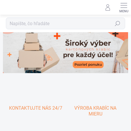
Prejsť
na
obsah
Hľadať
V
i
t
a
j
t
e
v
n
a
KONTAKTUJTE NÁS 24/7
VÝROBA KRABÍC NA
MIERU
š
o