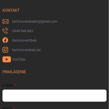
KONTAKT
kartonoveobalylc
@
gmail.com
0948 048 883
KartonoveObaly
kartonoveobaly.sk/
YouTube
PRIHLÁSENIE
E-MAIL
HESLO