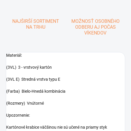
NAJŠIRŠÍ SORTIMENT
MOŽNOSŤ OSOBNÉHO
NA TRHU
ODBERU AJ POČAS
VÍKENDOV
Materiál:
(3VL) 3 - vrstvový kartón
(3VL E) Stredná vrstva typu E
(Farba) Bielo-Hnedá kombinácia
(Rozmery) Vnútorné
Upozornenie:
Kartónové krabice väčšinou nie sú učené na priamy styk