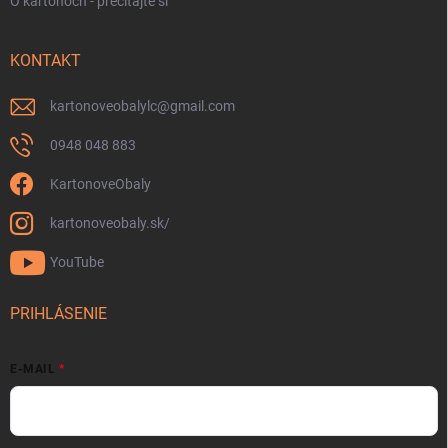
O kartónoch - prečítajte si
KONTAKT
kartonoveobalylc
@
gmail.com
0948 048 883
KartonoveObaly
kartonoveobaly.sk/
YouTube
PRIHLÁSENIE
E-MAIL