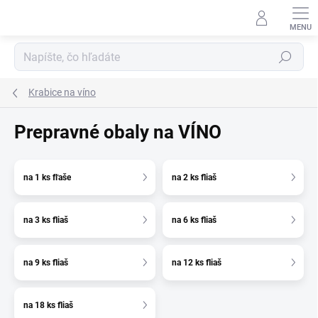
Prejsť
na
obsah
Hľadať
Krabice na víno
Prepravné obaly na VÍNO
na 1 ks fľaše
na 2 ks fliaš
na 3 ks fliaš
na 6 ks fliaš
na 9 ks fliaš
na 12 ks fliaš
na 18 ks fliaš