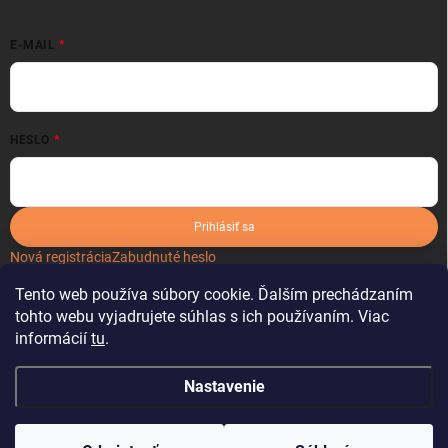
E-MAIL
HESLO
Prihlásiť sa
Nová registrácia
Zabudnuté heslo
Tento web používa súbory cookie. Ďalším prechádzaním
tohto webu vyjadrujete súhlas s ich používaním. Viac
informácií
tu
.
Nastavenie
Copyright 2026
kartonoveobaly.sk
. Všetky práva vyhradené.