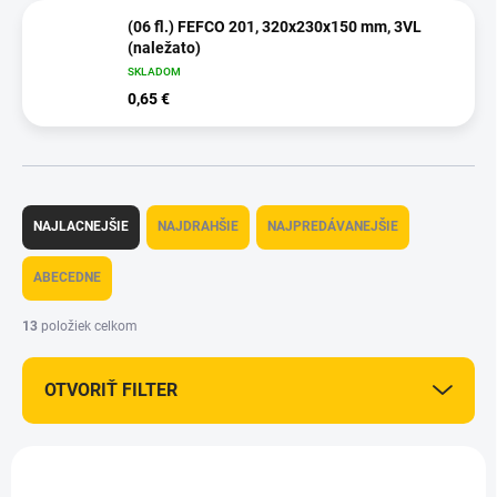
(06 fl.) FEFCO 201, 320x230x150 mm, 3VL
(naležato)
SKLADOM
0,65 €
R
a
NAJLACNEJŠIE
NAJDRAHŠIE
NAJPREDÁVANEJŠIE
d
e
ABECEDNE
n
i
13
položiek celkom
e
p
OTVORIŤ FILTER
r
o
d
V
u
ý
k