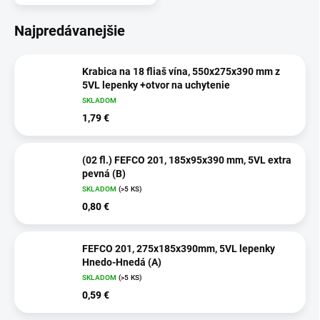
Najpredávanejšie
Krabica na 18 fliaš vína, 550x275x390 mm z
5VL lepenky +otvor na uchytenie
SKLADOM
1,79 €
(02 fl.) FEFCO 201, 185x95x390 mm, 5VL extra
pevná (B)
SKLADOM
(>5 KS)
0,80 €
FEFCO 201, 275x185x390mm, 5VL lepenky
Hnedo-Hnedá (A)
SKLADOM
(>5 KS)
0,59 €