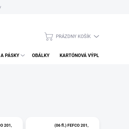
vať
O kartónoch - prečítajte si
PRÁZDNY KOŠÍK
NÁKUPNÝ
KOŠÍK
 A PÁSKY
OBÁLKY
KARTÓNOVÁ VÝPLŇ
CO 201,
(06 fl.) FEFCO 201,