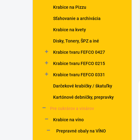
n
Krabice na Pizzu
e
l
Sťahovanie a archivácia
Krabice na kvety
Disky, Tonery, ŠPZ a iné
Krabice tvaru FEFCO 0427
Krabice tvaru FEFCO 0215
Krabice tvaru FEFCO 0331
Darčekové krabičky / škatuľky
Kartónové debničky, prepravky
Pre cukrárov a vinárov
Krabice na víno
Prepravné obaly na VÍNO