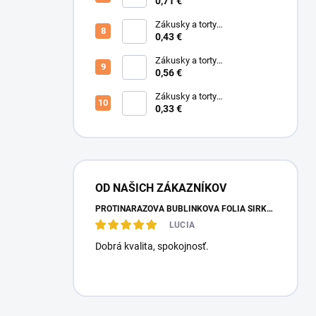
600x400x80mm (O180)
0,71 €
Zákusky a torty
570x380x90mm Biela (T10)
0,43 €
VRCH
Zákusky a torty
450x350x100mm Biela (T9)
0,56 €
Zákusky a torty
200x170x100mm Biela (T1)
0,33 €
OD NAŠICH ZÁKAZNÍKOV
PROTINÁRAZOVÁ BUBLINKOVÁ FÓLIA ŠÍRKA: 0,5 METRA, DĹŽKA: 100 METROV
LUCIA
Dobrá kvalita, spokojnosť.