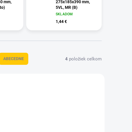
50 mm,
275x185x390 mm,
to)
5VL, MR (B)
SKLADOM
1,44 €
4
položiek celkom
ABECEDNE
_3VL_HH
F201_240_160_330_3VL_HH