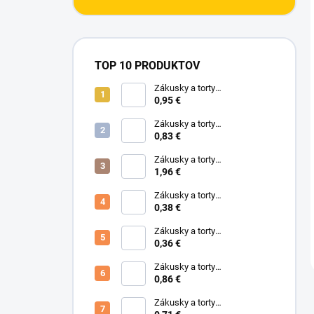
TOP 10 PRODUKTOV
Zákusky a torty
470x260x85mm spodok, vrch
0,95 €
478x266x50mm, (0232/01)
(0233/02)
Zákusky a torty
430x225x72mm spodok, vrch
0,83 €
438x230x50mm, (0236/01)
(0237/02)
Zákusky a torty
647x512x89mm spodok, vrch
1,96 €
658x518x75mm, (0458/01)
(0458/02)
Zákusky a torty
360x260x50mm, (S005)
0,38 €
Zákusky a torty
0,36 €
270x180x80mm (T13) Biela
Zákusky a torty
560x370x90mm BIELA (T10
0,86 €
V+S 3VLB/BH)
Zákusky a torty