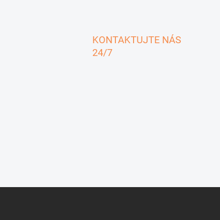
KONTAKTUJTE NÁS
24/7
Z
á
p