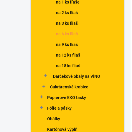
na 1 ks fľaše
na 2 ks fliaš
na 3 ks fliaš
na 6 ks fliaš
na 9 ks fliaš
na 12 ks fliaš
na 18 ks fliaš
Darčekové obaly na VÍNO
Cukrárenské krabice
Papierové EKO tašky
Fólie a pásky
Obálky
Kartónová výplň