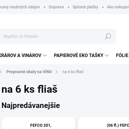
rany osobných údajov
Doprava
Spôsob platby
Ako nakupo
Hľadať
KRÁROV A VINÁROV
PAPIEROVÉ EKO TAŠKY
FÓLIE
Prepravné obaly na VÍNO
na 6 ks fliaš
na 6 ks fliaš
Najpredávanejšie
FEFCO 201,
(06 fl.) FEF