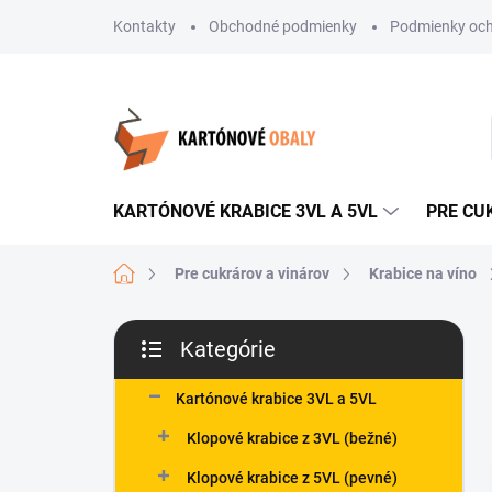
Prejsť
Kontakty
Obchodné podmienky
Podmienky och
na
obsah
KARTÓNOVÉ KRABICE 3VL A 5VL
PRE CU
Domov
Pre cukrárov a vinárov
Krabice na víno
B
Kategórie
o
Preskočiť
č
kategórie
n
Kartónové krabice 3VL a 5VL
ý
Klopové krabice z 3VL (bežné)
p
a
Klopové krabice z 5VL (pevné)