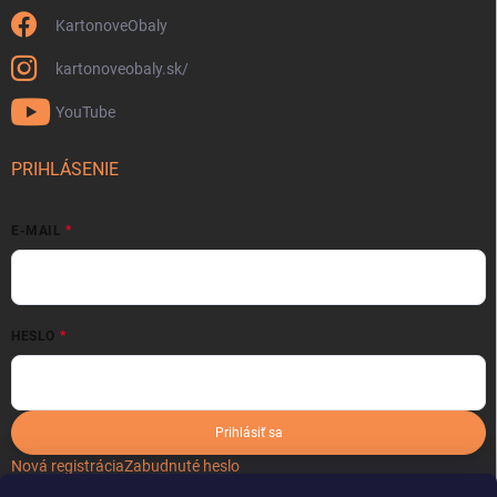
KartonoveObaly
kartonoveobaly.sk/
YouTube
PRIHLÁSENIE
E-MAIL
HESLO
Prihlásiť sa
Nová registrácia
Zabudnuté heslo