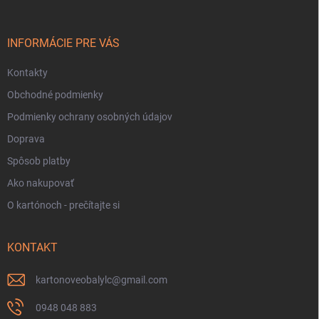
ä
t
i
INFORMÁCIE PRE VÁS
e
Kontakty
Obchodné podmienky
Podmienky ochrany osobných údajov
Doprava
Spôsob platby
Ako nakupovať
O kartónoch - prečítajte si
KONTAKT
kartonoveobalylc
@
gmail.com
0948 048 883