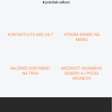
4
položiek celkom
O
v
l
á
d
a
c
KONTAKTUJTE NÁS 24/7
VÝROBA KRABÍC NA
i
MIERU
e
p
r
v
k
y
NAJŠIRŠÍ SORTIMENT
MOŽNOSŤ OSOBNÉHO
v
NA TRHU
ODBERU AJ POČAS
ý
VÍKENDOV
p
i
s
u
Z
á
p