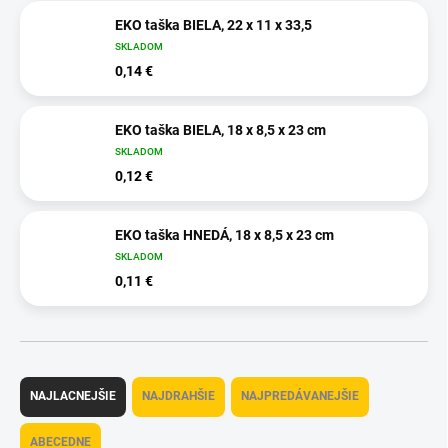
EKO taška BIELA, 22 x 11 x 33,5
SKLADOM
0,14 €
EKO taška BIELA, 18 x 8,5 x 23 cm
SKLADOM
0,12 €
EKO taška HNEDÁ, 18 x 8,5 x 23 cm
SKLADOM
0,11 €
R
a
NAJLACNEJŠIE
NAJDRAHŠIE
NAJPREDÁVANEJŠIE
d
e
ABECEDNE