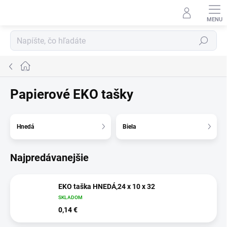
Prejsť
na
obsah
Hľadať
Domov
Papierové EKO tašky
Hnedá
Biela
Najpredávanejšie
EKO taška HNEDÁ,24 x 10 x 32
SKLADOM
0,14 €