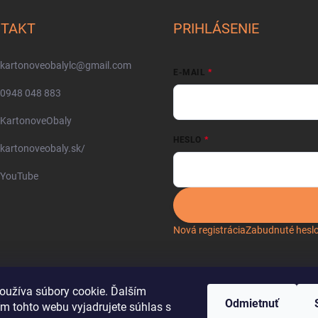
TAKT
PRIHLÁSENIE
kartonoveobalylc
@
gmail.com
E-MAIL
0948 048 883
KartonoveObaly
HESLO
kartonoveobaly.sk/
YouTube
Nová registrácia
Zabudnuté hesl
oužíva súbory cookie. Ďalším
Odmietnuť
m tohto webu vyjadrujete súhlas s