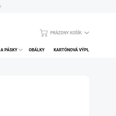
vať
O kartónoch - prečítajte si
PRÁZDNY KOŠÍK
NÁKUPNÝ
KOŠÍK
 A PÁSKY
OBÁLKY
KARTÓNOVÁ VÝPLŇ