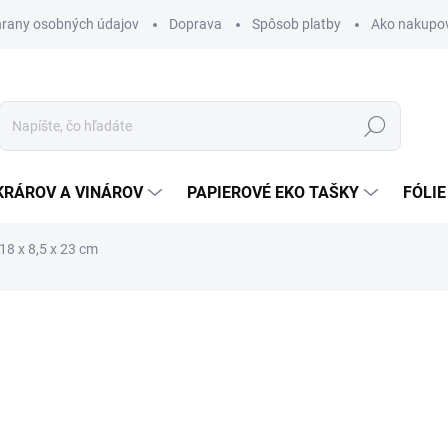
rany osobných údajov
Doprava
Spôsob platby
Ako nakupo
Hľadať
KRÁROV A VINÁROV
PAPIEROVÉ EKO TAŠKY
FÓLIE
8 x 8,5 x 23 cm
nia
0,11 €
0,14 € vrátane DPH
Jednotková
SKLADOM
cena: