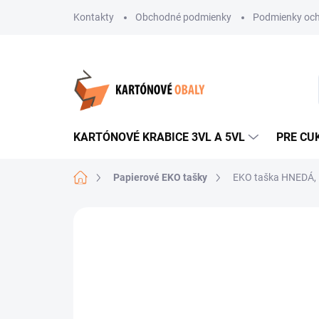
Prejsť
Kontakty
Obchodné podmienky
Podmienky och
na
obsah
KARTÓNOVÉ KRABICE 3VL A 5VL
PRE CU
Domov
Papierové EKO tašky
EKO taška HNEDÁ, 1
Neohodnotené
Podrobnosti hodnote