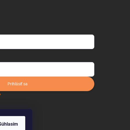
Prihlásiť sa
o
Súhlasím