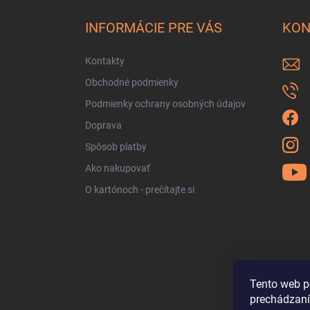
p
ä
INFORMÁCIE PRE VÁS
KON
t
i
Kontakty
e
Obchodné podmienky
Podmienky ochrany osobných údajov
Doprava
Spôsob platby
Ako nakupovať
O kartónoch - prečítajte si
Tento web p
prechádzaní