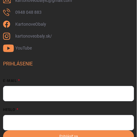
kartonoveobalylc
@
gmail.com
0948 048 883
KartonoveObaly
kartonoveobaly.sk/
YouTube
PRIHLÁSENIE
E-MAIL
HESLO
Prihlásiť sa