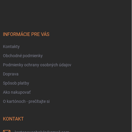
Z
á
p
ä
t
i
INFORMÁCIE PRE VÁS
e
Kontakty
Obchodné podmienky
Podmienky ochrany osobných údajov
Doprava
Spôsob platby
Ako nakupovať
O kartónoch - prečítajte si
KONTAKT