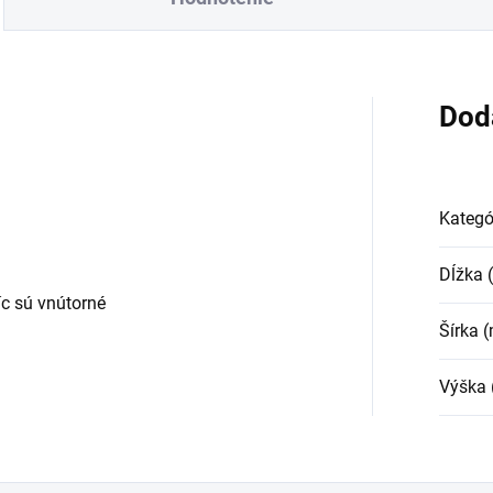
Dod
Kategó
Dĺžka
c sú vnútorné
Šírka 
Výška