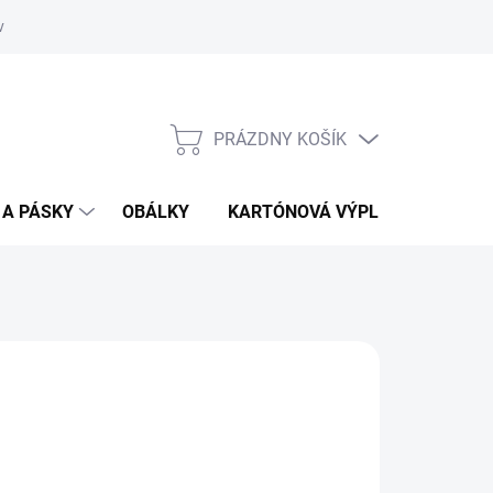
vať
O kartónoch - prečítajte si
PRÁZDNY KOŠÍK
NÁKUPNÝ
KOŠÍK
 A PÁSKY
OBÁLKY
KARTÓNOVÁ VÝPLŇ