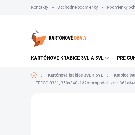
Prejsť
Kontakty
Obchodné podmienky
Podmienky och
na
obsah
KARTÓNOVÉ KRABICE 3VL A 5VL
PRE CU
Domov
Kartónové krabice 3VL a 5VL
Krabice tv
FEFCO 0331, 350x340x132mm spodok, vrch 361x34
Neohodnotené
Podrobnosti hodnote