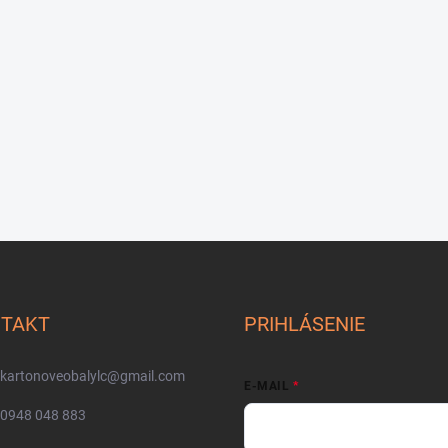
TAKT
PRIHLÁSENIE
kartonoveobalylc
@
gmail.com
E-MAIL
0948 048 883