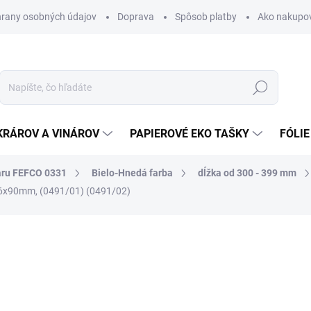
rany osobných údajov
Doprava
Spôsob platby
Ako nakupo
Hľadať
KRÁROV A VINÁROV
PAPIEROVÉ EKO TAŠKY
FÓLIE
aru FEFCO 0331
Bielo-Hnedá farba
dĺžka od 300 - 399 mm
6x90mm, (0491/01) (0491/02)
nia
1,31 €
1,61 € vrátane DPH
Jednotková
SKLADOM
cena: