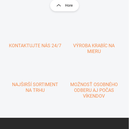
l
r
Hore
á
á
d
n
a
k
c
o
i
e
v
p
a
r
KONTAKTUJTE NÁS 24/7
VÝROBA KRABÍC NA
n
v
MIERU
i
k
e
y
v
ý
p
i
NAJŠIRŠÍ SORTIMENT
MOŽNOSŤ OSOBNÉHO
s
NA TRHU
ODBERU AJ POČAS
u
VÍKENDOV
Z
á