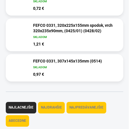
SKLADOM
0,72 €
FEFCO 0331, 320x225x155mm spodok, vrch
320x235x90mm, (0425/01) (0428/02)
SKLADOM
1,21 €
FEFCO 0331, 307x145x135mm (0514)
SKLADOM
0,97 €
R
a
NAJLACNEJŠIE
NAJDRAHŠIE
NAJPREDÁVANEJŠIE
d
e
ABECEDNE
n