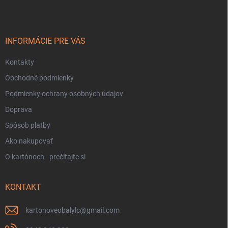
p
ä
t
i
INFORMÁCIE PRE VÁS
e
Kontakty
Obchodné podmienky
Podmienky ochrany osobných údajov
Doprava
Spôsob platby
Ako nakupovať
O kartónoch - prečítajte si
KONTAKT
kartonoveobalylc
@
gmail.com