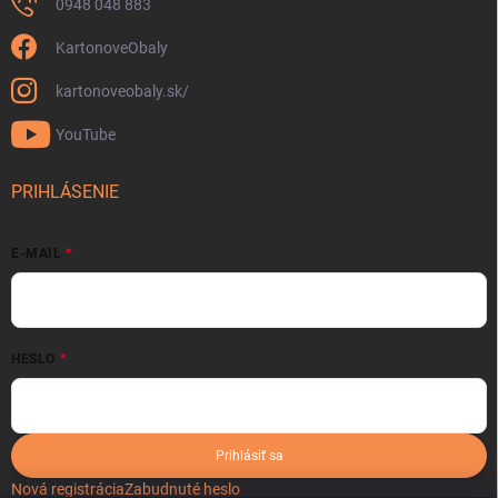
0948 048 883
KartonoveObaly
kartonoveobaly.sk/
YouTube
PRIHLÁSENIE
E-MAIL
HESLO
Prihlásiť sa
Nová registrácia
Zabudnuté heslo