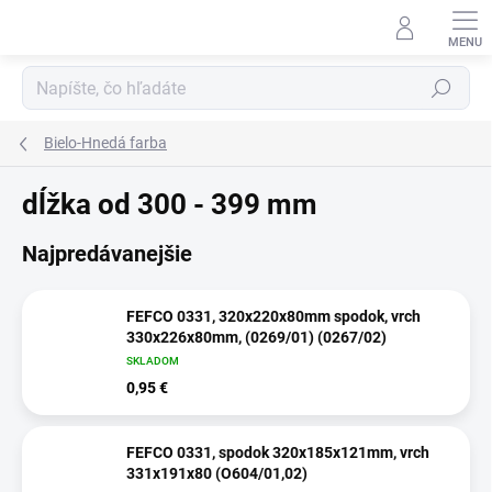
Prejsť
na
obsah
Hľadať
Bielo-Hnedá farba
dĺžka od 300 - 399 mm
Najpredávanejšie
FEFCO 0331, 320x220x80mm spodok, vrch
330x226x80mm, (0269/01) (0267/02)
SKLADOM
0,95 €
FEFCO 0331, spodok 320x185x121mm, vrch
331x191x80 (O604/01,02)