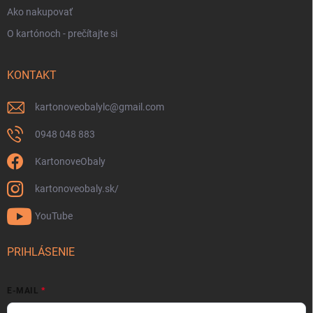
Ako nakupovať
O kartónoch - prečítajte si
KONTAKT
kartonoveobalylc
@
gmail.com
0948 048 883
KartonoveObaly
kartonoveobaly.sk/
YouTube
PRIHLÁSENIE
E-MAIL