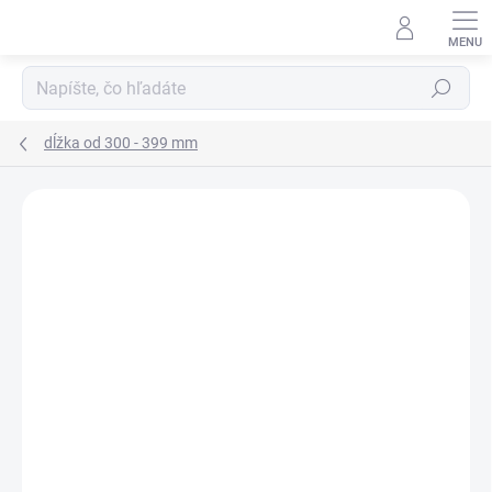
Prejsť
na
obsah
Hľadať
dĺžka od 300 - 399 mm
Podrobnosti hodnotenia
Neohodnotené