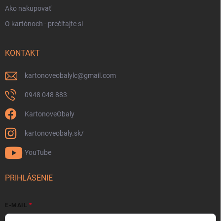
Ako nakupovať
O kartónoch - prečítajte si
KONTAKT
kartonoveobalylc
@
gmail.com
0948 048 883
KartonoveObaly
kartonoveobaly.sk/
YouTube
PRIHLÁSENIE
E-MAIL