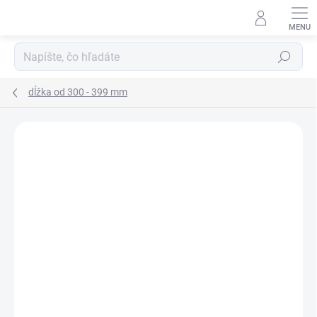
Prejsť
na
obsah
Hľadať
dĺžka od 300 - 399 mm
Podrobnosti hodnotenia
Neohodnotené