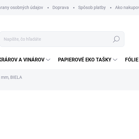
rany osobných údajov
Doprava
Spôsob platby
Ako nakupo
Hľadať
KRÁROV A VINÁROV
PAPIEROVÉ EKO TAŠKY
FÓLIE
5 mm, BIELA
nia
0,12 €
0,15 € vrátane DPH
Jednotková
SKLADOM
(>5 KS)
cena: