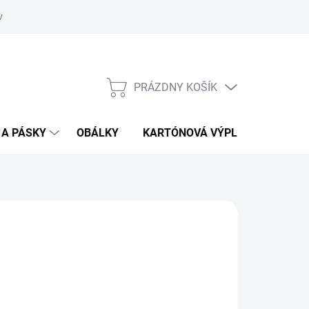
vať
O kartónoch - prečítajte si
PRÁZDNY KOŠÍK
NÁKUPNÝ
KOŠÍK
 A PÁSKY
OBÁLKY
KARTÓNOVÁ VÝPLŇ