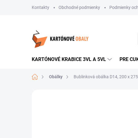
Prejsť
Kontakty
Obchodné podmienky
Podmienky och
na
obsah
KARTÓNOVÉ KRABICE 3VL A 5VL
PRE CU
Domov
Obálky
Bublinková obálka D14, 200 x 27
Neohodnotené
Podrobnosti hodnote