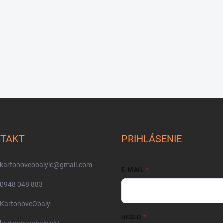
TAKT
PRIHLÁSENIE
kartonoveobalylc
@
gmail.com
E-MAIL
0948 048 883
KartonoveObaly
HESLO