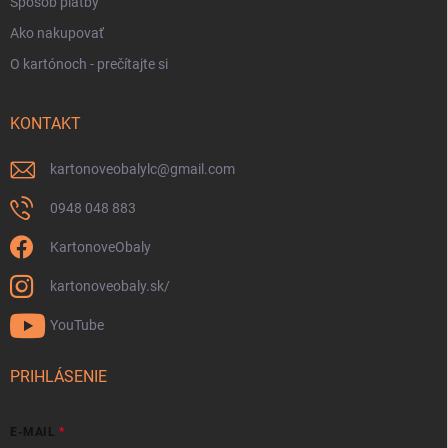
Spôsob platby
Ako nakupovať
O kartónoch - prečítajte si
KONTAKT
kartonoveobalylc
@
gmail.com
0948 048 883
KartonoveObaly
kartonoveobaly.sk/
YouTube
PRIHLÁSENIE
E-MAIL