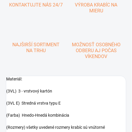
KONTAKTUJTE NÁS 24/7
VÝROBA KRABÍC NA
MIERU
NAJŠIRŠÍ SORTIMENT
MOŽNOSŤ OSOBNÉHO
NA TRHU
ODBERU AJ POČAS
VÍKENDOV
Materiál:
(3VL) 3 - vrstvový kartón
(3VL E) Stredná vrstva typu E
(Farba) Hnedo-Hnedá kombinácia
(Rozmery) všetky uvedené rozmery krabíc sú vnútorné