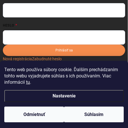
HESLO
Prihlásiť sa
Nová registrácia
Zabudnuté heslo
Tento web používa súbory cookie. Ďalším prechádzaním
tohto webu vyjadrujete súhlas s ich používaním. Viac
informácií
tu
.
Nastavenie
Copyright 2026
kartonoveobaly.sk
. Všetky práva vyhradené.
Odmietnuť
Súhlasím
Vytvoril Shoptet