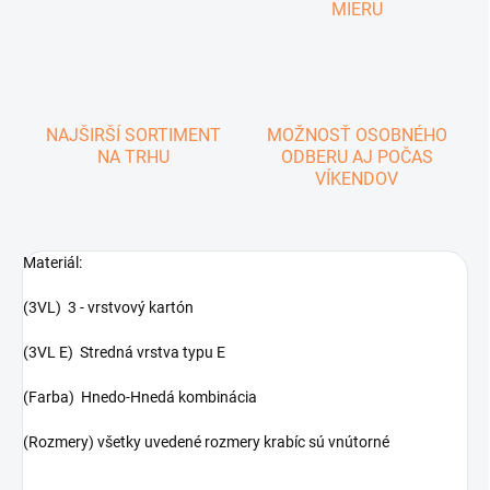
MIERU
NAJŠIRŠÍ SORTIMENT
MOŽNOSŤ OSOBNÉHO
NA TRHU
ODBERU AJ POČAS
VÍKENDOV
Materiál:
(3VL) 3 - vrstvový kartón
(3VL E) Stredná vrstva typu E
(Farba) Hnedo-Hnedá kombinácia
(Rozmery) všetky uvedené rozmery krabíc sú vnútorné