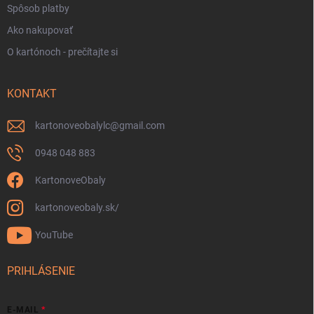
Spôsob platby
Ako nakupovať
O kartónoch - prečítajte si
KONTAKT
kartonoveobalylc
@
gmail.com
0948 048 883
KartonoveObaly
kartonoveobaly.sk/
YouTube
PRIHLÁSENIE
E-MAIL