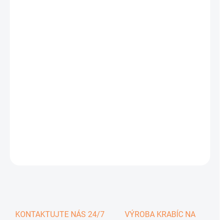
0,37 €
0,46 € vrátane DPH
Jednotková
SKLADOM
cena:
−
+
Pridať do košíka
DETAILNÉ INFORMÁCIE
OPÝTAŤ SA
KONTAKTUJTE NÁS 24/7
VÝROBA KRABÍC NA