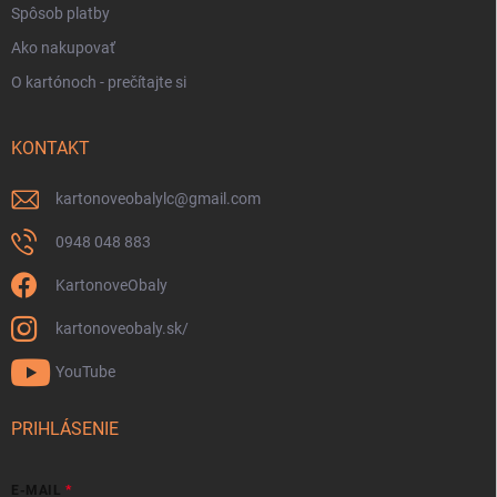
Spôsob platby
Ako nakupovať
O kartónoch - prečítajte si
KONTAKT
kartonoveobalylc
@
gmail.com
0948 048 883
KartonoveObaly
kartonoveobaly.sk/
YouTube
PRIHLÁSENIE
E-MAIL