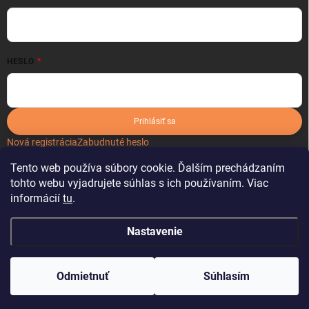
HESLO
Prihlásiť sa
Nová registrácia
Zabudnuté heslo
Tento web používa súbory cookie. Ďalším prechádzaním
tohto webu vyjadrujete súhlas s ich používaním. Viac
informácií
tu
.
Nastavenie
Copyright 2026
kartonoveobaly.sk
. Všetky práva vyhradené.
Odmietnuť
Súhlasím
Vytvoril Shoptet