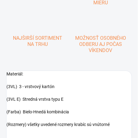
MIERU
NAJŠIRŠÍ SORTIMENT
MOŽNOSŤ OSOBNÉHO
NA TRHU
ODBERU AJ POČAS
VÍKENDOV
Materiál:
(3VL) 3 - vrstvový kartón
(3VL E) Stredná vrstva typu E
(Farba) Bielo-Hnedá kombinácia
(Rozmery) všetky uvedené rozmery krabíc sú vnútorné