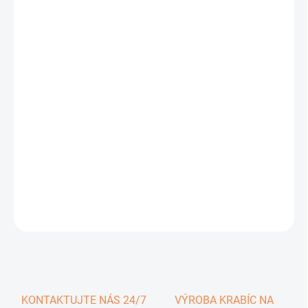
0,30 €
0,37 € vrátane DPH
Jednotková
SKLADOM
cena:
−
+
Pridať do košíka
DETAILNÉ INFORMÁCIE
OPÝTAŤ SA
KONTAKTUJTE NÁS 24/7
VÝROBA KRABÍC NA