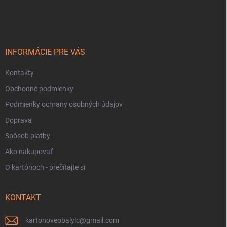
á
p
ä
t
i
INFORMÁCIE PRE VÁS
e
Kontakty
Obchodné podmienky
Podmienky ochrany osobných údajov
Doprava
Spôsob platby
Ako nakupovať
O kartónoch - prečítajte si
KONTAKT
kartonoveobalylc
@
gmail.com