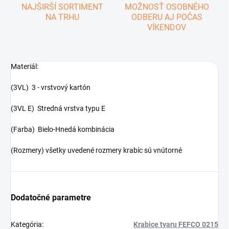
NAJŠIRŠÍ SORTIMENT
MOŽNOSŤ OSOBNÉHO
NA TRHU
ODBERU AJ POČAS
VÍKENDOV
Materiál:
(3VL) 3 - vrstvový kartón
(3VL E) Stredná vrstva typu E
(Farba) Bielo-Hnedá kombinácia
(Rozmery) všetky uvedené rozmery krabíc sú vnútorné
Dodatočné parametre
Kategória
:
Krabice tvaru FEFCO 0215