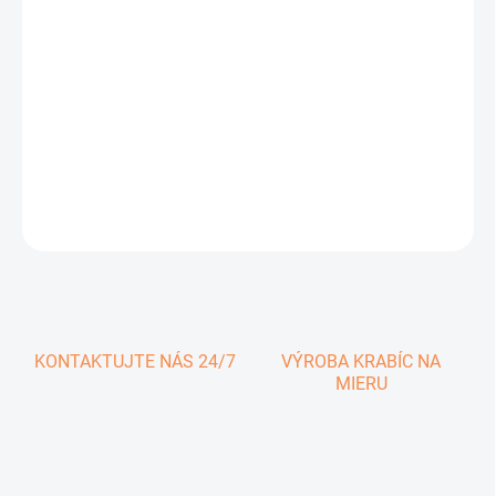
0,63 € vrátane DPH
Jednotková
SKLADOM
cena:
−
+
Pridať do košíka
DETAILNÉ INFORMÁCIE
OPÝTAŤ SA
KONTAKTUJTE NÁS 24/7
VÝROBA KRABÍC NA
MIERU