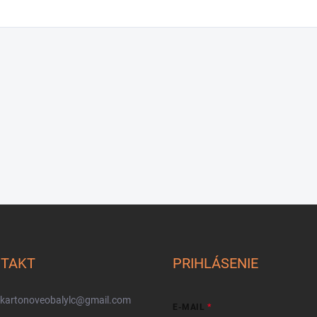
TAKT
PRIHLÁSENIE
kartonoveobalylc
@
gmail.com
E-MAIL