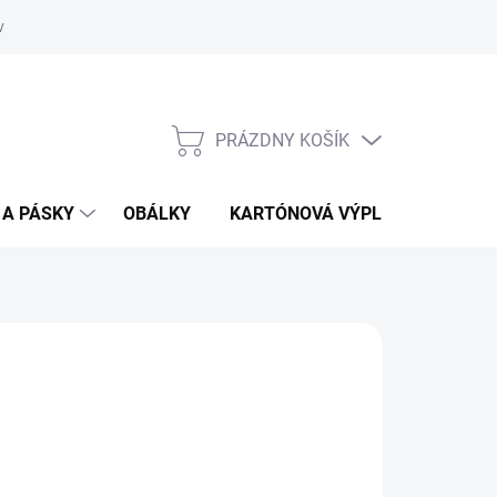
vať
O kartónoch - prečítajte si
PRÁZDNY KOŠÍK
NÁKUPNÝ
KOŠÍK
 A PÁSKY
OBÁLKY
KARTÓNOVÁ VÝPLŇ