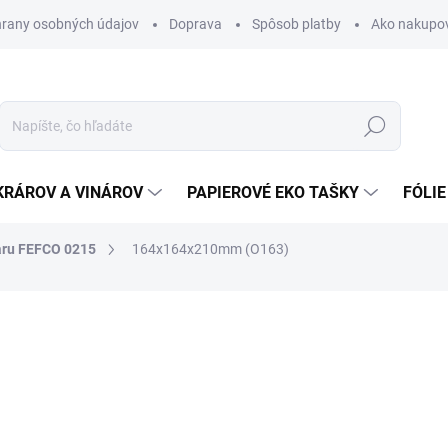
rany osobných údajov
Doprava
Spôsob platby
Ako nakupo
Hľadať
KRÁROV A VINÁROV
PAPIEROVÉ EKO TAŠKY
FÓLIE
aru FEFCO 0215
164x164x210mm (O163)
nia
0,41 €
0,50 € vrátane DPH
Jednotková
SKLADOM
cena: