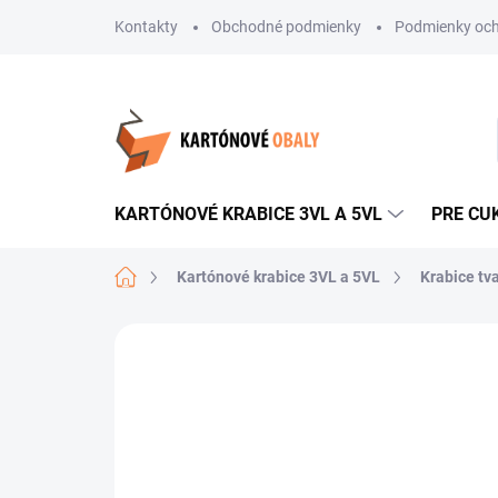
Prejsť
Kontakty
Obchodné podmienky
Podmienky och
na
obsah
KARTÓNOVÉ KRABICE 3VL A 5VL
PRE CU
Domov
Kartónové krabice 3VL a 5VL
Krabice tv
Neohodnotené
Podrobnosti hodnote