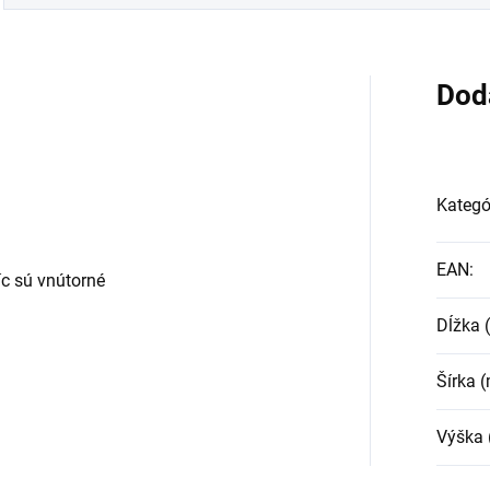
Dod
Kategó
EAN
:
c sú vnútorné
Dĺžka
Šírka 
Výška