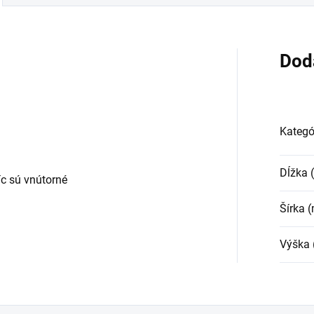
Dod
Kategó
Dĺžka
c sú vnútorné
Šírka 
Výška