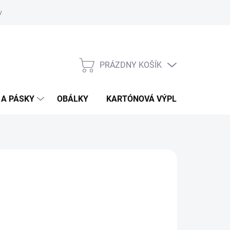
vať
O kartónoch - prečítajte si
PRÁZDNY KOŠÍK
NÁKUPNÝ
KOŠÍK
 A PÁSKY
OBÁLKY
KARTÓNOVÁ VÝPLŇ