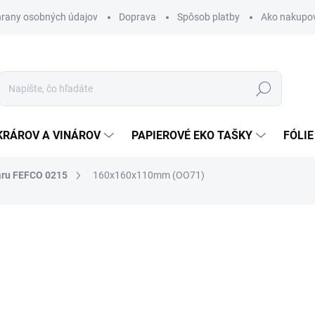
rany osobných údajov
Doprava
Spôsob platby
Ako nakupo
Hľadať
KRÁROV A VINÁROV
PAPIEROVÉ EKO TAŠKY
FÓLIE
aru FEFCO 0215
160x160x110mm (OO71)
nia
0,43 €
0,53 € vrátane DPH
Jednotková
SKLADOM
cena: