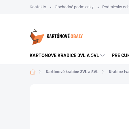
Prejsť
Kontakty
Obchodné podmienky
Podmienky och
na
obsah
KARTÓNOVÉ KRABICE 3VL A 5VL
PRE CU
Domov
Kartónové krabice 3VL a 5VL
Krabice tv
Neohodnotené
Podrobnosti hodnote