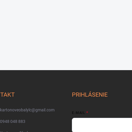
TAKT
PRIHLÁSENIE
kartonoveobalylc
@
gmail.com
E-MAIL
0948 048 883