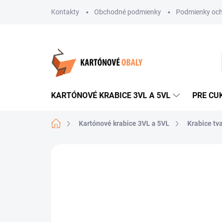
Prejsť
Kontakty
Obchodné podmienky
Podmienky och
na
obsah
KARTÓNOVÉ KRABICE 3VL A 5VL
PRE CU
Domov
Kartónové krabice 3VL a 5VL
Krabice tv
Neohodnotené
Podrobnosti hodnote