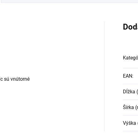
Dod
Kategó
EAN
:
c sú vnútorné
Dĺžka
Šírka 
Výška