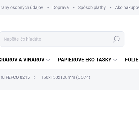
rany osobných údajov
Doprava
Spôsob platby
Ako nakupo
Hľadať
KRÁROV A VINÁROV
PAPIEROVÉ EKO TAŠKY
FÓLIE
aru FEFCO 0215
150x150x120mm (OO74)
nia
0,43 €
0,53 € vrátane DPH
Jednotková
SKLADOM
cena: