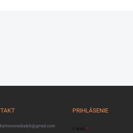
TAKT
PRIHLÁSENIE
kartonoveobalylc
@
gmail.com
E-MAIL