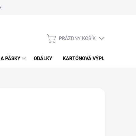
vať
O kartónoch - prečítajte si
PRÁZDNY KOŠÍK
NÁKUPNÝ
KOŠÍK
 A PÁSKY
OBÁLKY
KARTÓNOVÁ VÝPLŇ