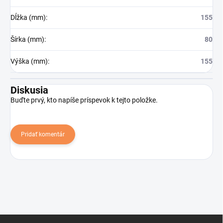
Dĺžka (mm)
:
155
Šírka (mm)
:
80
Výška (mm)
:
155
Diskusia
Buďte prvý, kto napíše príspevok k tejto položke.
Pridať komentár
Z