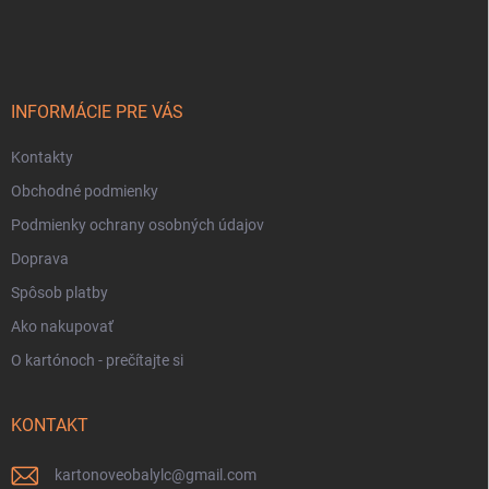
á
p
ä
t
i
INFORMÁCIE PRE VÁS
e
Kontakty
Obchodné podmienky
Podmienky ochrany osobných údajov
Doprava
Spôsob platby
Ako nakupovať
O kartónoch - prečítajte si
KONTAKT
kartonoveobalylc
@
gmail.com