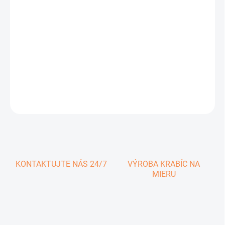
0,50 € vrátane DPH
Jednotková
SKLADOM
cena:
−
+
Pridať do košíka
DETAILNÉ INFORMÁCIE
OPÝTAŤ SA
KONTAKTUJTE NÁS 24/7
VÝROBA KRABÍC NA
MIERU