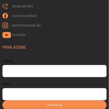
0948 048 883
KartonoveObaly
kartonoveobaly.sk/
YouTube
PRIHLÁSENIE
E-MAIL
HESLO
Prihlásiť sa