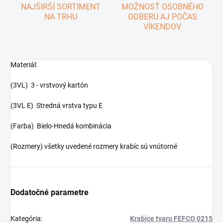
NAJŠIRŠÍ SORTIMENT
MOŽNOSŤ OSOBNÉHO
NA TRHU
ODBERU AJ POČAS
VÍKENDOV
Materiál:
(3VL) 3 - vrstvový kartón
(3VL E) Stredná vrstva typu E
(Farba) Bielo-Hnedá kombinácia
(Rozmery) všetky uvedené rozmery krabíc sú vnútorné
Dodatočné parametre
Kategória
:
Krabice tvaru FEFCO 0215