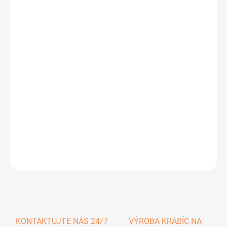
0,51 €
0,63 € vrátane DPH
Jednotková
SKLADOM
cena:
−
+
Pridať do košíka
DETAILNÉ INFORMÁCIE
OPÝTAŤ SA
KONTAKTUJTE NÁS 24/7
VÝROBA KRABÍC NA