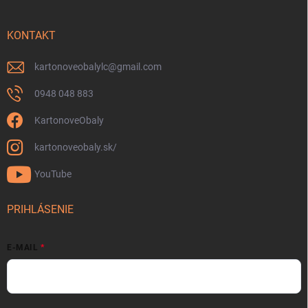
KONTAKT
kartonoveobalylc
@
gmail.com
0948 048 883
KartonoveObaly
kartonoveobaly.sk/
YouTube
PRIHLÁSENIE
E-MAIL