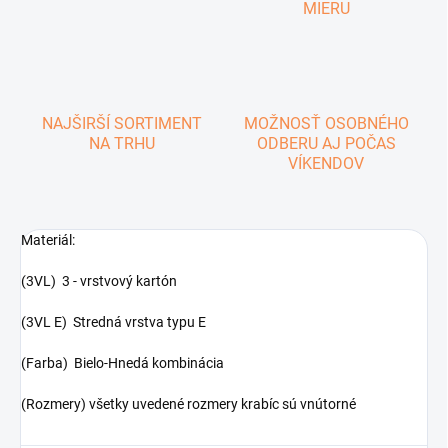
MIERU
NAJŠIRŠÍ SORTIMENT
MOŽNOSŤ OSOBNÉHO
NA TRHU
ODBERU AJ POČAS
VÍKENDOV
Materiál:
(3VL) 3 - vrstvový kartón
(3VL E) Stredná vrstva typu E
(Farba) Bielo-Hnedá kombinácia
(Rozmery) všetky uvedené rozmery krabíc sú vnútorné