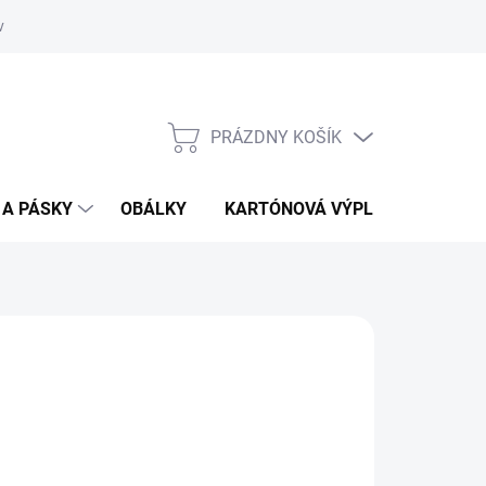
vať
O kartónoch - prečítajte si
PRÁZDNY KOŠÍK
NÁKUPNÝ
KOŠÍK
 A PÁSKY
OBÁLKY
KARTÓNOVÁ VÝPLŇ