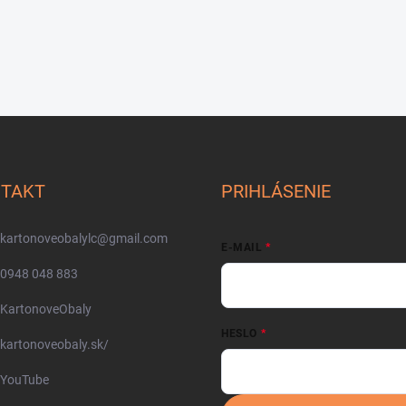
TAKT
PRIHLÁSENIE
kartonoveobalylc
@
gmail.com
E-MAIL
0948 048 883
KartonoveObaly
HESLO
kartonoveobaly.sk/
YouTube