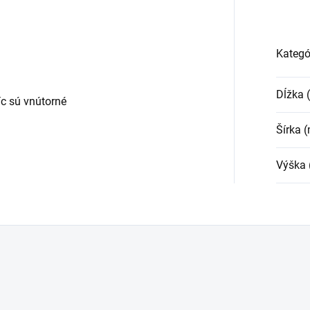
Kategó
Dĺžka
c sú vnútorné
Šírka 
Výška