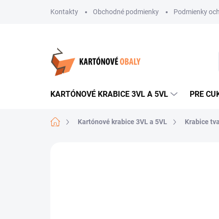
Prejsť
Kontakty
Obchodné podmienky
Podmienky och
na
obsah
KARTÓNOVÉ KRABICE 3VL A 5VL
PRE CU
Domov
Kartónové krabice 3VL a 5VL
Krabice tv
Neohodnotené
Podrobnosti hodnote