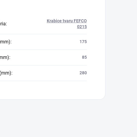
Krabice tvaru FEFCO
ria
:
0215
 (mm)
:
175
(mm)
:
85
 (mm)
:
280