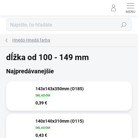
Prejsť
na
obsah
Hľadať
Hnedo-Hnedá farba
dĺžka od 100 - 149 mm
Najpredávanejšie
143x143x350mm (O185)
SKLADOM
0,39 €
140x140x310mm (O115)
SKLADOM
0,43 €