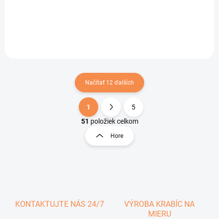
Do košíka
Do košíka
Načítať 12 ďalších
1
5
O
S
v
t
51
položiek celkom
l
r
Hore
á
á
d
n
a
k
c
o
i
e
v
p
a
r
KONTAKTUJTE NÁS 24/7
VÝROBA KRABÍC NA
n
v
MIERU