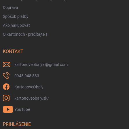
Doprava
Spôsob platby
Ako nakupovať
O kartónoch - prečítajte si
KONTAKT
kartonoveobalylc
@
gmail.com
0948 048 883
KartonoveObaly
kartonoveobaly.sk/
YouTube
PRIHLÁSENIE