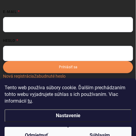
E-MAIL
HESLO
Prihlásiť sa
Nová registrácia
Zabudnuté heslo
Tento web používa súbory cookie. Ďalším prechádzaním
tohto webu vyjadrujete súhlas s ich používaním. Viac
informácií
tu
.
Nastavenie
Copyright 2026
kartonoveobaly.sk
. Všetky práva vyhradené.
Odmietnuť
Súhlasím