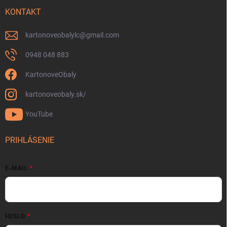
KONTAKT
kartonoveobalylc
@
gmail.com
0948 048 883
KartonoveObaly
kartonoveobaly.sk/
YouTube
PRIHLÁSENIE
E-MAIL
HESLO