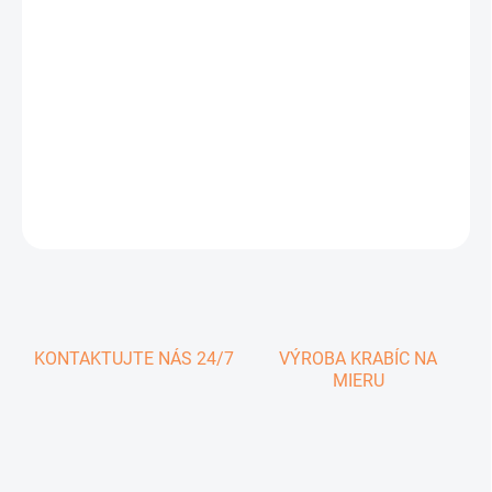
0,36 € vrátane DPH
Jednotková
SKLADOM
cena:
−
+
Pridať do košíka
DETAILNÉ INFORMÁCIE
OPÝTAŤ SA
KONTAKTUJTE NÁS 24/7
VÝROBA KRABÍC NA
MIERU