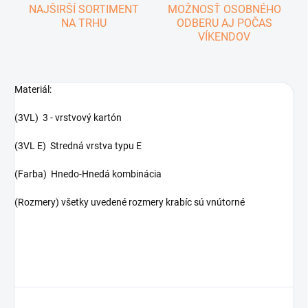
NAJŠIRŠÍ SORTIMENT
MOŽNOSŤ OSOBNÉHO
NA TRHU
ODBERU AJ POČAS
VÍKENDOV
Materiál:
(3VL) 3 - vrstvový kartón
(3VL E) Stredná vrstva typu E
(Farba) Hnedo-Hnedá kombinácia
(Rozmery) všetky uvedené rozmery krabíc sú vnútorné