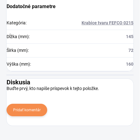
Dodatočné parametre
Kategória
:
Krabice tvaru FEFCO 0215
Dĺžka (mm)
:
145
Šírka (mm)
:
72
Výška (mm)
:
160
Diskusia
Buďte prvý, kto napíše príspevok k tejto položke.
Pridať komentár