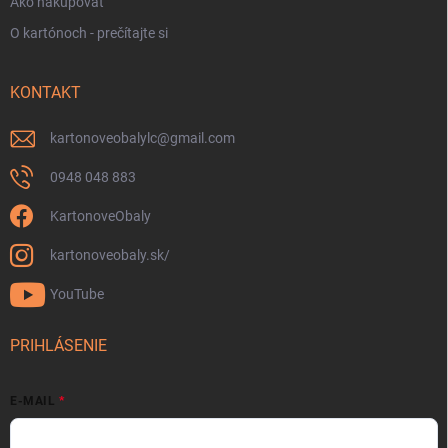
Ako nakupovať
O kartónoch - prečítajte si
KONTAKT
kartonoveobalylc
@
gmail.com
0948 048 883
KartonoveObaly
kartonoveobaly.sk/
YouTube
PRIHLÁSENIE
E-MAIL