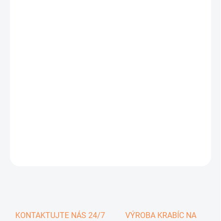
0,36 €
0,44 € vrátane DPH
Jednotková
SKLADOM
cena:
−
+
Pridať do košíka
DETAILNÉ INFORMÁCIE
OPÝTAŤ SA
KONTAKTUJTE NÁS 24/7
VÝROBA KRABÍC NA