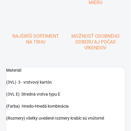
MIERU
NAJŠIRŠÍ SORTIMENT
MOŽNOSŤ OSOBNÉHO
NA TRHU
ODBERU AJ POČAS
VÍKENDOV
Materiál:
(3VL) 3 - vrstvový kartón
(3VL E) Stredná vrstva typu E
(Farba) Hnedo-Hnedá kombinácia
(Rozmery) všetky uvedené rozmery krabíc sú vnútorné