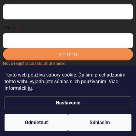
HESLO
Prihlásiť sa
Nová registrácia
Zabudnuté heslo
Tento web používa súbory cookie. Ďalším prechádzaním
tohto webu vyjadrujete súhlas s ich používaním. Viac
informácií
tu
.
Nastavenie
Copyright 2026
kartonoveobaly.sk
. Všetky práva vyhradené.
Odmietnuť
Súhlasím
Vytvoril Shoptet