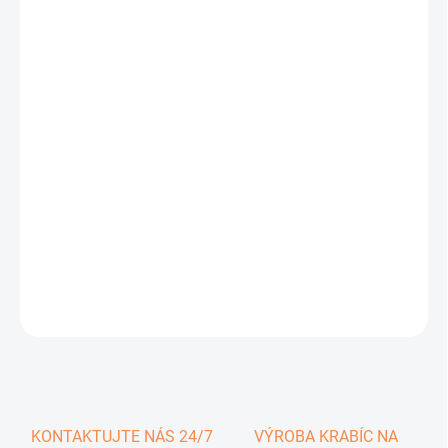
0,29 €
0,36 € vrátane DPH
Jednotková
SKLADOM
cena:
−
+
Pridať do košíka
DETAILNÉ INFORMÁCIE
OPÝTAŤ SA
KONTAKTUJTE NÁS 24/7
VÝROBA KRABÍC NA