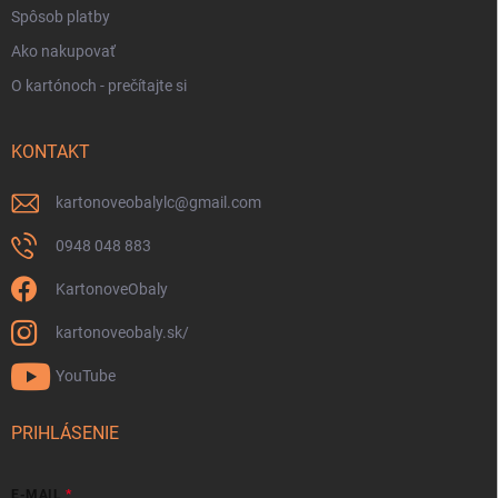
Spôsob platby
Ako nakupovať
O kartónoch - prečítajte si
KONTAKT
kartonoveobalylc
@
gmail.com
0948 048 883
KartonoveObaly
kartonoveobaly.sk/
YouTube
PRIHLÁSENIE
E-MAIL