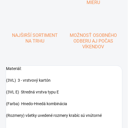
MIERU
NAJŠIRŠÍ SORTIMENT
MOŽNOSŤ OSOBNÉHO
NA TRHU
ODBERU AJ POČAS
VÍKENDOV
Materiál:
(3VL) 3 - vrstvový kartón
(3VL E) Stredná vrstva typu E
(Farba) Hnedo-Hnedá kombinácia
(Rozmery) všetky uvedené rozmery krabíc sú vnútorné