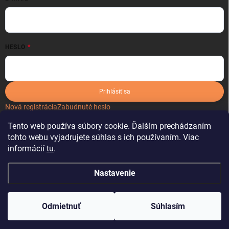
HESLO
Prihlásiť sa
Nová registrácia
Zabudnuté heslo
Tento web používa súbory cookie. Ďalším prechádzaním
tohto webu vyjadrujete súhlas s ich používaním. Viac
informácií
tu
.
Nastavenie
Copyright 2026
kartonoveobaly.sk
. Všetky práva vyhradené.
Odmietnuť
Súhlasím
Vytvoril Shoptet