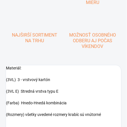
MIERU
NAJŠIRŠÍ SORTIMENT
MOŽNOSŤ OSOBNÉHO
NA TRHU
ODBERU AJ POČAS
VÍKENDOV
Materiál:
(3VL) 3 - vrstvový kartón
(3VL E) Stredná vrstva typu E
(Farba) Hnedo-Hnedá kombinácia
(Rozmery) všetky uvedené rozmery krabíc sú vnútorné