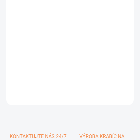
0,30 €
0,37 € vrátane DPH
Jednotková
SKLADOM
cena:
−
+
Pridať do košíka
DETAILNÉ INFORMÁCIE
OPÝTAŤ SA
KONTAKTUJTE NÁS 24/7
VÝROBA KRABÍC NA