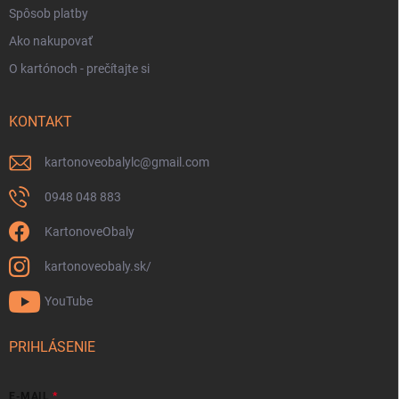
Spôsob platby
Ako nakupovať
O kartónoch - prečítajte si
KONTAKT
kartonoveobalylc
@
gmail.com
0948 048 883
KartonoveObaly
kartonoveobaly.sk/
YouTube
PRIHLÁSENIE
E-MAIL