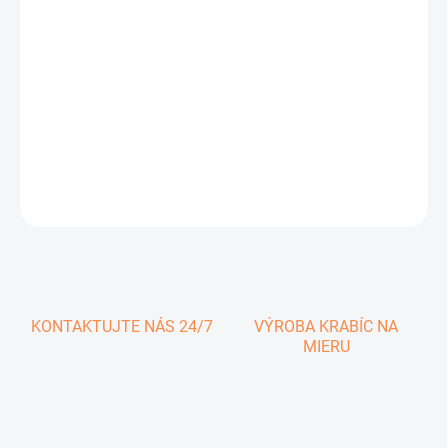
0,37 € vrátane DPH
Jednotková
SKLADOM
cena:
−
+
Pridať do košíka
DETAILNÉ INFORMÁCIE
OPÝTAŤ SA
KONTAKTUJTE NÁS 24/7
VÝROBA KRABÍC NA
MIERU