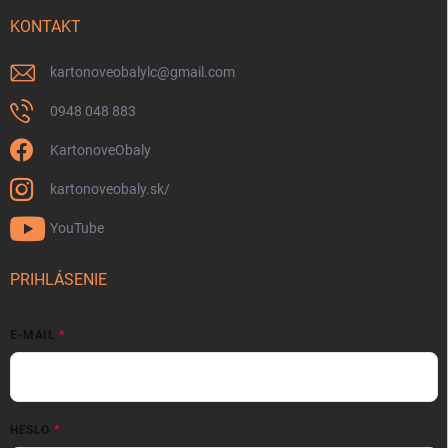
KONTAKT
kartonoveobalylc
@
gmail.com
0948 048 883
KartonoveObaly
kartonoveobaly.sk/
YouTube
PRIHLÁSENIE
E-MAIL
HESLO