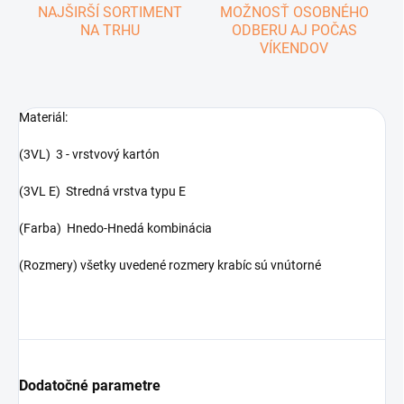
NAJŠIRŠÍ SORTIMENT
MOŽNOSŤ OSOBNÉHO
NA TRHU
ODBERU AJ POČAS
VÍKENDOV
Materiál:
(3VL) 3 - vrstvový kartón
(3VL E) Stredná vrstva typu E
(Farba) Hnedo-Hnedá kombinácia
(Rozmery) všetky uvedené rozmery krabíc sú vnútorné
Dodatočné parametre