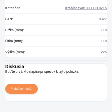
Kategória
:
Krabice tvaru FEFCO 0215
EAN
:
0327
Dĺžka (mm)
:
110
Šírka (mm)
:
110
Výška (mm)
:
225
Diskusia
Buďte prvý, kto napíše príspevok k tejto položke.
Pridať komentár