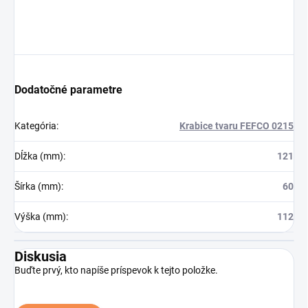
Dodatočné parametre
Kategória
:
Krabice tvaru FEFCO 0215
Dĺžka (mm)
:
121
Šírka (mm)
:
60
Výška (mm)
:
112
Diskusia
Buďte prvý, kto napíše príspevok k tejto položke.