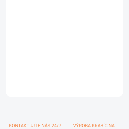
0,27 €
0,33 € vrátane DPH
Jednotková
SKLADOM
cena:
−
+
Pridať do košíka
DETAILNÉ INFORMÁCIE
OPÝTAŤ SA
KONTAKTUJTE NÁS 24/7
VÝROBA KRABÍC NA