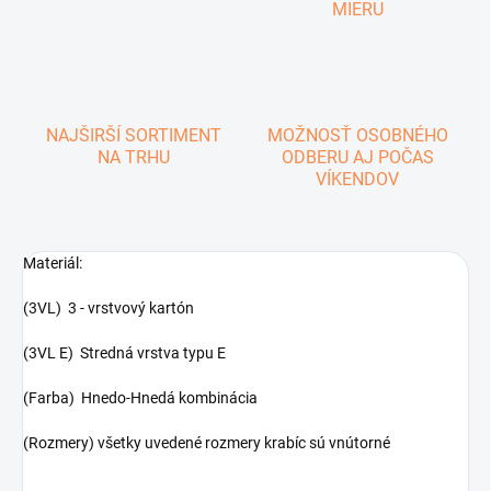
MIERU
NAJŠIRŠÍ SORTIMENT
MOŽNOSŤ OSOBNÉHO
NA TRHU
ODBERU AJ POČAS
VÍKENDOV
Materiál:
(3VL) 3 - vrstvový kartón
(3VL E) Stredná vrstva typu E
(Farba) Hnedo-Hnedá kombinácia
(Rozmery) všetky uvedené rozmery krabíc sú vnútorné