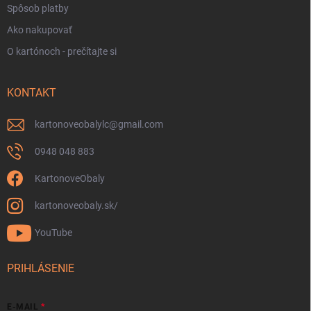
Spôsob platby
Ako nakupovať
O kartónoch - prečítajte si
KONTAKT
kartonoveobalylc
@
gmail.com
0948 048 883
KartonoveObaly
kartonoveobaly.sk/
YouTube
PRIHLÁSENIE
E-MAIL