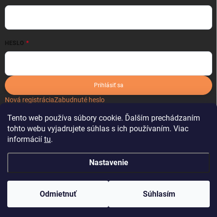
HESLO
Prihlásiť sa
Nová registrácia
Zabudnuté heslo
Tento web používa súbory cookie. Ďalším prechádzaním
tohto webu vyjadrujete súhlas s ich používaním. Viac
informácií
tu
.
Nastavenie
Copyright 2026
kartonoveobaly.sk
. Všetky práva vyhradené.
Odmietnuť
Súhlasím
Vytvoril Shoptet