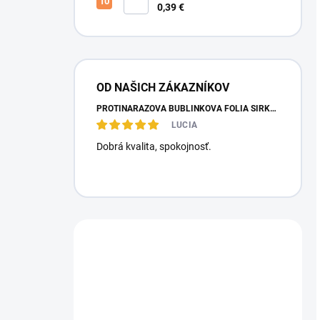
3VLB Hnedo-Hnedá
0,39 €
OD NAŠICH ZÁKAZNÍKOV
PROTINÁRAZOVÁ BUBLINKOVÁ FÓLIA ŠÍRKA: 0,5 METRA, DĹŽKA: 100 METROV
LUCIA
Dobrá kvalita, spokojnosť.