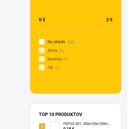
0
€
2
€
Na sklade
32
Akcia
0
Novinka
0
Tip
0
TOP 10 PRODUKTOV
FEFCO 201, 200x100x100mm,
3VL Hnedo-Hnedá
0,18 €