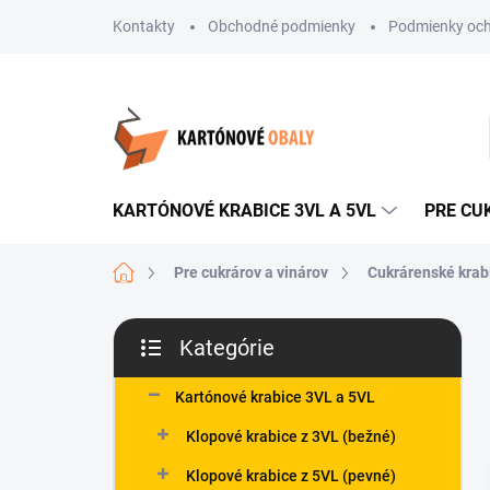
Prejsť
Kontakty
Obchodné podmienky
Podmienky och
na
obsah
KARTÓNOVÉ KRABICE 3VL A 5VL
PRE CU
Domov
Pre cukrárov a vinárov
Cukrárenské krab
B
Kategórie
o
Preskočiť
č
kategórie
n
Kartónové krabice 3VL a 5VL
ý
Klopové krabice z 3VL (bežné)
p
a
Klopové krabice z 5VL (pevné)