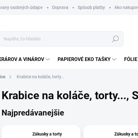
rany osobných údajov
Doprava
Spôsob platby
Ako nakupo
Hľadať
KRÁROV A VINÁROV
PAPIEROVÉ EKO TAŠKY
FÓLIE
ice
Krabice na koláče, torty...
Krabice na koláče, torty...
, 
Najpredávanejšie
Zákusky a torty
Zákusky a to