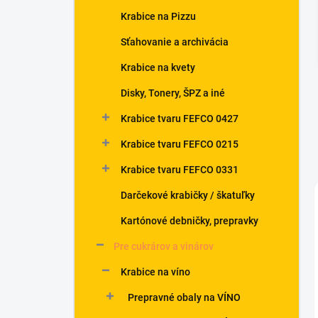
n
Krabice na Pizzu
e
l
Sťahovanie a archivácia
Krabice na kvety
Disky, Tonery, ŠPZ a iné
Krabice tvaru FEFCO 0427
Krabice tvaru FEFCO 0215
Krabice tvaru FEFCO 0331
Darčekové krabičky / škatuľky
Kartónové debničky, prepravky
Pre cukrárov a vinárov
Krabice na víno
Prepravné obaly na VÍNO