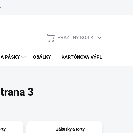
vať
O kartónoch - prečítajte si
PRÁZDNY KOŠÍK
NÁKUPNÝ
KOŠÍK
 A PÁSKY
OBÁLKY
KARTÓNOVÁ VÝPLŇ
Strana 3
rty
Zákusky a torty