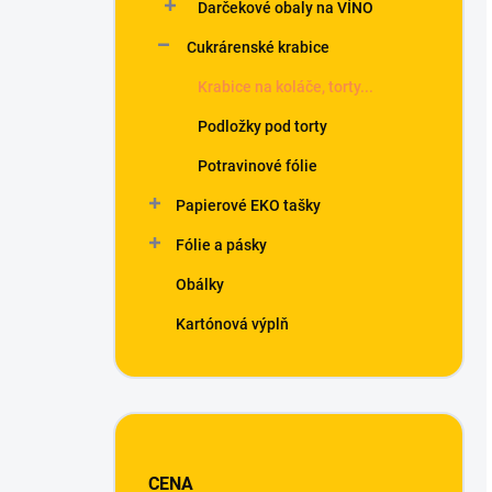
Darčekové obaly na VÍNO
Cukrárenské krabice
Krabice na koláče, torty...
Podložky pod torty
Potravinové fólie
Papierové EKO tašky
Fólie a pásky
Obálky
Kartónová výplň
CENA