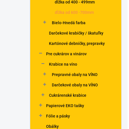
dĺžka od 400 - 499mm
dĺžka od 600 -700mm
Bielo-Hnedá farba
Darčekové krabičky / škatuľky
Kartónové debničky, prepravky
Pre cukrárov a vinárov
Krabice na víno
Prepravné obaly na VÍNO
Darčekové obaly na VÍNO
Cukrárenské krabice
Papierové EKO tašky
Fólie a pásky
Obálky