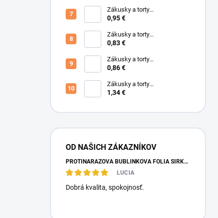
vrch 253x246x105mm (0443)
Zákusky a torty
470x260x85mm spodok, vrch
0,95 €
478x266x50mm, (0232/01)
(0233/02)
Zákusky a torty
430x225x72mm spodok, vrch
0,83 €
438x230x50mm, (0236/01)
(0237/02)
Zákusky a torty
560x370x90mm BIELA (T10
0,86 €
V+S 3VLB/BH)
Zákusky a torty
420x300x115mm spodok,
1,34 €
vrch 430x310x110mm,
(0343/01) (0344/02)
OD NAŠICH ZÁKAZNÍKOV
PROTINÁRAZOVÁ BUBLINKOVÁ FÓLIA ŠÍRKA: 0,5 METRA, DĹŽKA: 100 METROV
LUCIA
Dobrá kvalita, spokojnosť.