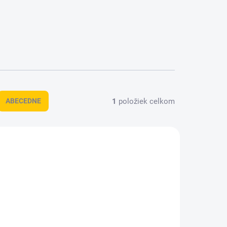
1
položiek celkom
ABECEDNE