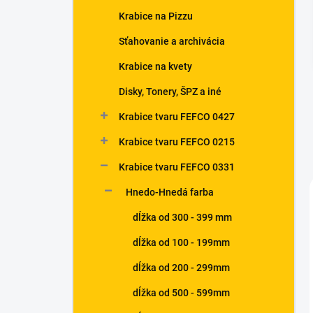
n
Krabice na Pizzu
e
l
Sťahovanie a archivácia
Krabice na kvety
Disky, Tonery, ŠPZ a iné
Krabice tvaru FEFCO 0427
Krabice tvaru FEFCO 0215
Krabice tvaru FEFCO 0331
Hnedo-Hnedá farba
dĺžka od 300 - 399 mm
dĺžka od 100 - 199mm
dĺžka od 200 - 299mm
dĺžka od 500 - 599mm