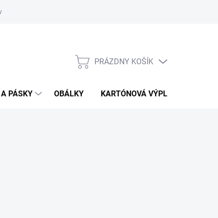
vať
O kartónoch - prečítajte si
PRÁZDNY KOŠÍK
NÁKUPNÝ
KOŠÍK
 A PÁSKY
OBÁLKY
KARTÓNOVÁ VÝPLŇ