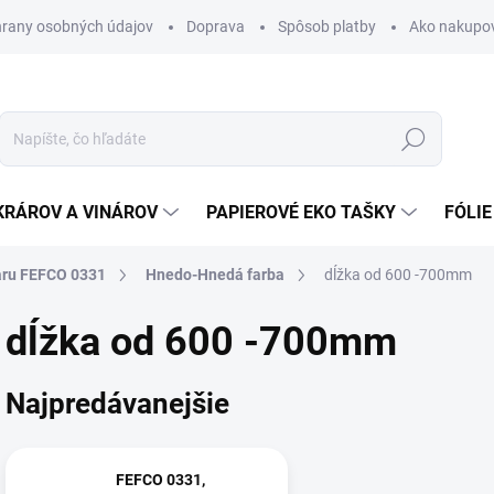
rany osobných údajov
Doprava
Spôsob platby
Ako nakupo
Hľadať
KRÁROV A VINÁROV
PAPIEROVÉ EKO TAŠKY
FÓLIE
aru FEFCO 0331
Hnedo-Hnedá farba
dĺžka od 600 -700mm
dĺžka od 600 -700mm
Najpredávanejšie
FEFCO 0331,