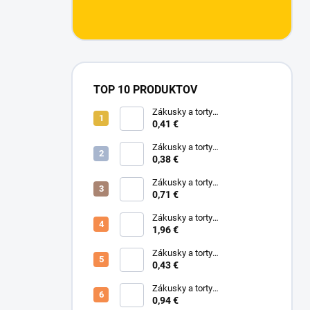
TOP 10 PRODUKTOV
Zákusky a torty
360x180x90mm Biela (T3)
0,41 €
Zákusky a torty
360x260x50mm, (S005)
0,38 €
Zákusky a torty
600x400x80mm (O180)
0,71 €
Zákusky a torty
647x512x89mm spodok, vrch
1,96 €
658x518x75mm, (0458/01)
(0458/02)
Zákusky a torty
570x380x90mm Biela (T10)
0,43 €
VRCH
Zákusky a torty
242x240x115mm spodok,
0,94 €