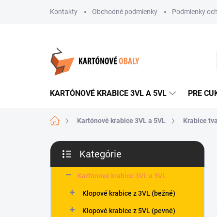
Prejsť
Kontakty
Obchodné podmienky
Podmienky och
na
obsah
KARTÓNOVÉ KRABICE 3VL A 5VL
PRE CU
Domov
Kartónové krabice 3VL a 5VL
Krabice tv
B
Kategórie
o
Preskočiť
č
kategórie
n
Kartónové krabice 3VL a 5VL
ý
Klopové krabice z 3VL (bežné)
p
a
Klopové krabice z 5VL (pevné)