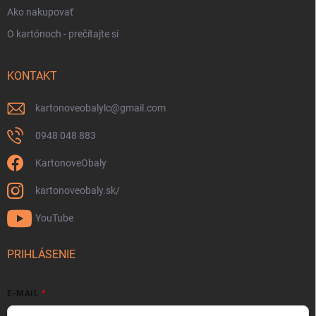
Ako nakupovať
O kartónoch - prečítajte si
KONTAKT
kartonoveobalylc
@
gmail.com
0948 048 883
KartonoveObaly
kartonoveobaly.sk/
YouTube
PRIHLÁSENIE
E-MAIL