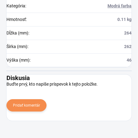
Kategória
:
Modrá farba
Hmotnosť
:
0.11 kg
Dĺžka (mm)
:
264
Šírka (mm)
:
262
Výška (mm)
:
46
Diskusia
Buďte prvý, kto napíše príspevok k tejto položke.
Pridať komentár