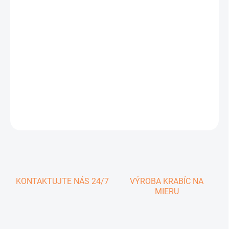
0,77 €
0,95 € vrátane DPH
Jednotková
SKLADOM
cena:
−
+
Pridať do košíka
DETAILNÉ INFORMÁCIE
OPÝTAŤ SA
KONTAKTUJTE NÁS 24/7
VÝROBA KRABÍC NA
MIERU