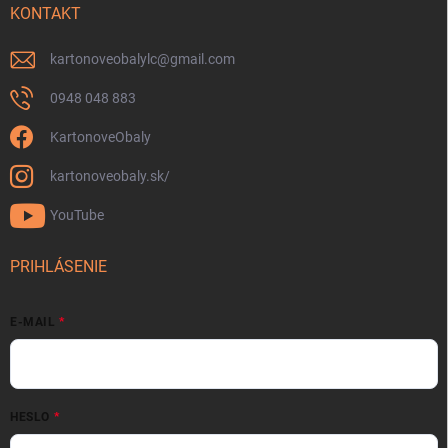
KONTAKT
kartonoveobalylc
@
gmail.com
0948 048 883
KartonoveObaly
kartonoveobaly.sk/
YouTube
PRIHLÁSENIE
E-MAIL
HESLO