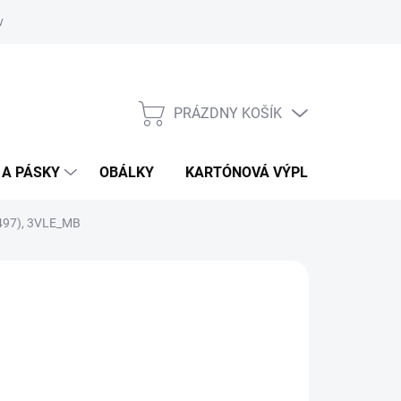
vať
O kartónoch - prečítajte si
PRÁZDNY KOŠÍK
NÁKUPNÝ
KOŠÍK
 A PÁSKY
OBÁLKY
KARTÓNOVÁ VÝPLŇ
497), 3VLE_MB