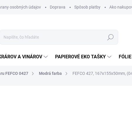
rany osobných údajov
Doprava
Spôsob platby
Ako nakupo
Hľadať
KRÁROV A VINÁROV
PAPIEROVÉ EKO TAŠKY
FÓLIE
aru FEFCO 0427
Modrá farba
FEFCO 427, 167x155x50mm, (0
nia
0,55 €
0,68 € vrátane DPH
Jednotková
SKLADOM
cena: