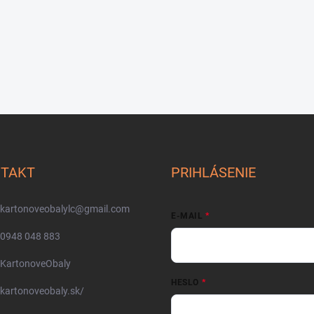
TAKT
PRIHLÁSENIE
kartonoveobalylc
@
gmail.com
E-MAIL
0948 048 883
KartonoveObaly
HESLO
kartonoveobaly.sk/