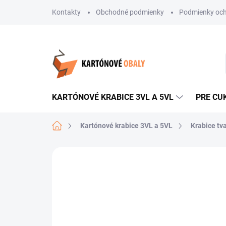
Prejsť
Kontakty
Obchodné podmienky
Podmienky och
na
obsah
KARTÓNOVÉ KRABICE 3VL A 5VL
PRE CU
Domov
Kartónové krabice 3VL a 5VL
Krabice tv
Neohodnotené
Podrobnosti hodnote