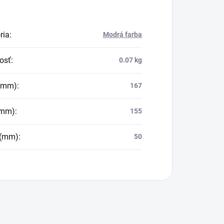
ria
:
Modrá farba
osť
:
0.07 kg
 (mm)
:
167
(mm)
:
155
 (mm)
:
50