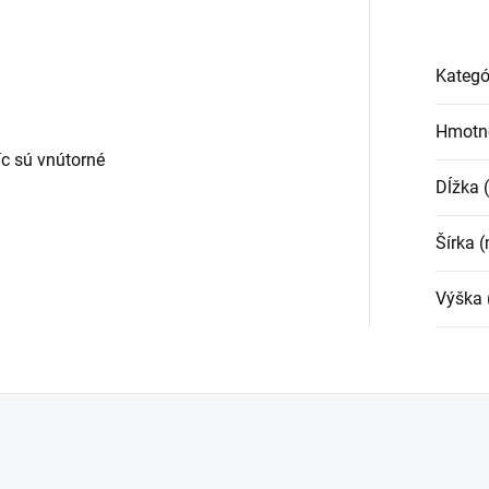
Kategó
Hmotn
c sú vnútorné
Dĺžka
Šírka 
Výška