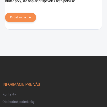
Buďte prvý, kto napíše príspevok k tejto položke.
Pridať komentár
Z
á
p
ä
t
i
INFORMÁCIE PRE VÁS
e
Kontakty
Obchodné podmienky