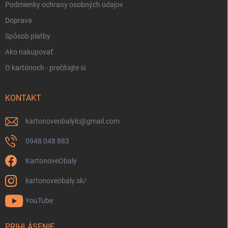
Podmienky ochrany osobných údajov
Doprava
Spôsob platby
Ako nakupovať
O kartónoch - prečítajte si
KONTAKT
kartonoveobalylc
@
gmail.com
0948 048 883
KartonoveObaly
kartonoveobaly.sk/
YouTube
PRIHLÁSENIE