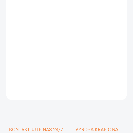
0,25 €
0,31 € vrátane DPH
Jednotková
SKLADOM
cena:
−
+
Pridať do košíka
DETAILNÉ INFORMÁCIE
OPÝTAŤ SA
KONTAKTUJTE NÁS 24/7
VÝROBA KRABÍC NA