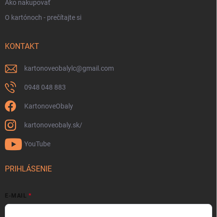
Ako nakupovať
O kartónoch - prečítajte si
KONTAKT
kartonoveobalylc
@
gmail.com
0948 048 883
KartonoveObaly
kartonoveobaly.sk/
YouTube
PRIHLÁSENIE
E-MAIL