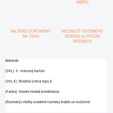
MIERU
NAJŠIRŠÍ SORTIMENT
MOŽNOSŤ OSOBNÉHO
NA TRHU
ODBERU AJ POČAS
VÍKENDOV
Materiál:
(3VL) 3 - vrstvový kartón
(3VL E) Stredná vrstva typu E
(Farba) Hnedo-Hnedá kombinácia
(Rozmery) všetky uvedené rozmery krabíc sú vnútorné