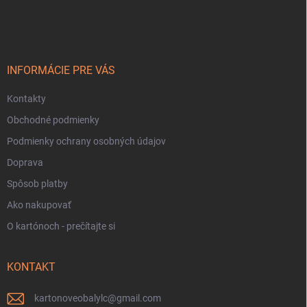
á
p
ä
t
i
INFORMÁCIE PRE VÁS
e
Kontakty
Obchodné podmienky
Podmienky ochrany osobných údajov
Doprava
Spôsob platby
Ako nakupovať
O kartónoch - prečítajte si
KONTAKT
kartonoveobalylc
@
gmail.com