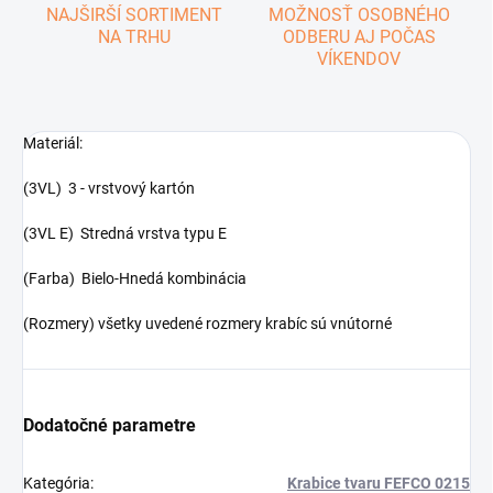
NAJŠIRŠÍ SORTIMENT
MOŽNOSŤ OSOBNÉHO
NA TRHU
ODBERU AJ POČAS
VÍKENDOV
Materiál:
(3VL) 3 - vrstvový kartón
(3VL E) Stredná vrstva typu E
(Farba) Bielo-Hnedá kombinácia
(Rozmery) všetky uvedené rozmery krabíc sú vnútorné
Dodatočné parametre
Kategória
:
Krabice tvaru FEFCO 0215