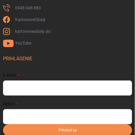
0948 048 883
KartonoveObaly
kartonoveobaly.sk/
YouTube
PRIHLÁSENIE
E-MAIL
HESLO
Prihlásiť sa