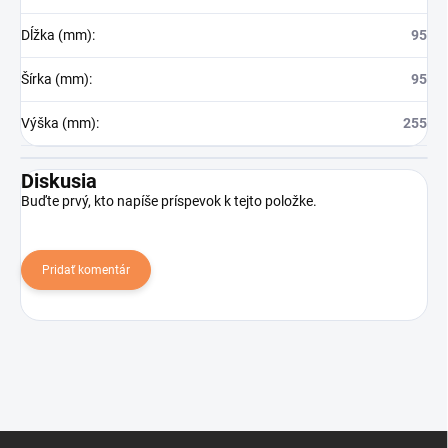
Dĺžka (mm)
:
95
Šírka (mm)
:
95
Výška (mm)
:
255
Diskusia
Buďte prvý, kto napíše príspevok k tejto položke.
Pridať komentár
Z