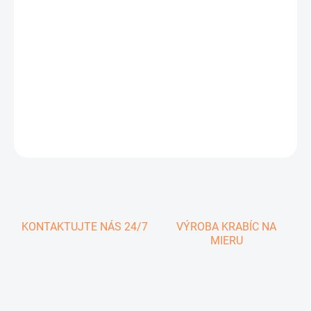
0,42 € vrátane DPH
Jednotková
SKLADOM
cena:
−
+
Pridať do košíka
DETAILNÉ INFORMÁCIE
OPÝTAŤ SA
KONTAKTUJTE NÁS 24/7
VÝROBA KRABÍC NA
MIERU