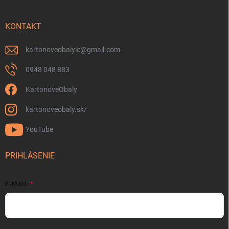
KONTAKT
kartonoveobalylc
@
gmail.com
0948 048 883
KartonoveObaly
kartonoveobaly.sk/
YouTube
PRIHLÁSENIE
E-MAIL