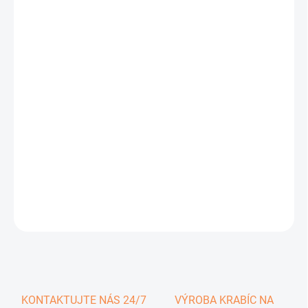
0,30 €
0,37 € vrátane DPH
Jednotková
SKLADOM
cena:
−
+
Pridať do košíka
DETAILNÉ INFORMÁCIE
OPÝTAŤ SA
KONTAKTUJTE NÁS 24/7
VÝROBA KRABÍC NA