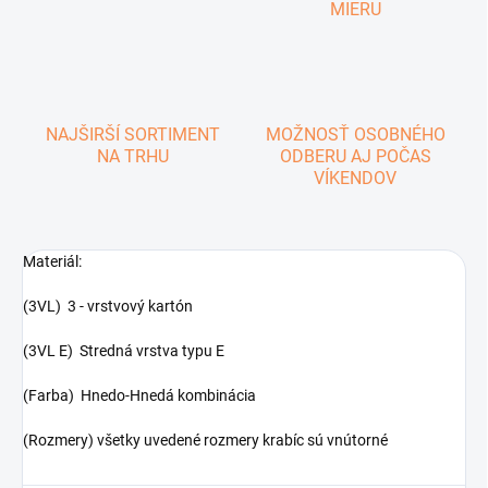
MIERU
NAJŠIRŠÍ SORTIMENT
MOŽNOSŤ OSOBNÉHO
NA TRHU
ODBERU AJ POČAS
VÍKENDOV
Materiál:
(3VL) 3 - vrstvový kartón
(3VL E) Stredná vrstva typu E
(Farba) Hnedo-Hnedá kombinácia
(Rozmery) všetky uvedené rozmery krabíc sú vnútorné