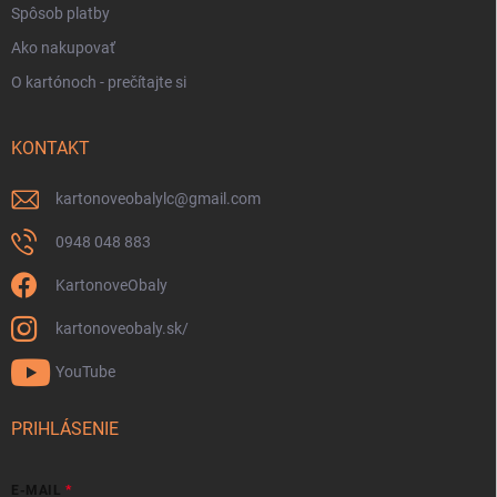
Spôsob platby
Ako nakupovať
O kartónoch - prečítajte si
KONTAKT
kartonoveobalylc
@
gmail.com
0948 048 883
KartonoveObaly
kartonoveobaly.sk/
YouTube
PRIHLÁSENIE
E-MAIL