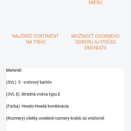
MIERU
NAJŠIRŠÍ SORTIMENT
MOŽNOSŤ OSOBNÉHO
NA TRHU
ODBERU AJ POČAS
VÍKENDOV
Materiál:
(3VL) 3 - vrstvový kartón
(3VL E) Stredná vrstva typu E
(Farba) Hnedo-Hnedá kombinácia
(Rozmery) všetky uvedené rozmery krabíc sú vnútorné