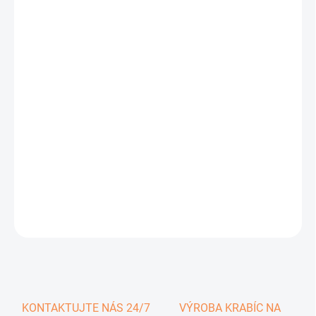
0,32 €
0,39 € vrátane DPH
Jednotková
SKLADOM
cena:
−
+
Pridať do košíka
DETAILNÉ INFORMÁCIE
OPÝTAŤ SA
KONTAKTUJTE NÁS 24/7
VÝROBA KRABÍC NA