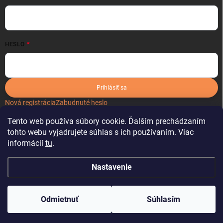
HESLO
Prihlásiť sa
Nová registrácia
Zabudnuté heslo
Tento web používa súbory cookie. Ďalším prechádzaním
tohto webu vyjadrujete súhlas s ich používaním. Viac
informácií
tu
.
Nastavenie
Copyright 2026
kartonoveobaly.sk
. Všetky práva vyhradené.
Odmietnuť
Súhlasím
Vytvoril Shoptet