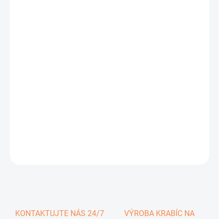
0,28 €
0,34 € vrátane DPH
Jednotková
SKLADOM
cena:
−
+
Pridať do košíka
DETAILNÉ INFORMÁCIE
OPÝTAŤ SA
KONTAKTUJTE NÁS 24/7
VÝROBA KRABÍC NA