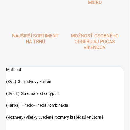
MIERU
NAJŠIRŠÍ SORTIMENT
MOŽNOSŤ OSOBNÉHO
NA TRHU
ODBERU AJ POČAS
VÍKENDOV
Materiál:
(3VL) 3 - vrstvový kartón
(3VL E) Stredná vrstva typu E
(Farba) Hnedo-Hnedá kombinácia
(Rozmery) všetky uvedené rozmery krabíc sú vnútorné