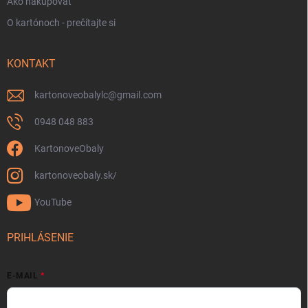
Ako nakupovať
O kartónoch - prečítajte si
KONTAKT
kartonoveobalylc
@
gmail.com
0948 048 883
KartonoveObaly
kartonoveobaly.sk/
YouTube
PRIHLÁSENIE
E-MAIL