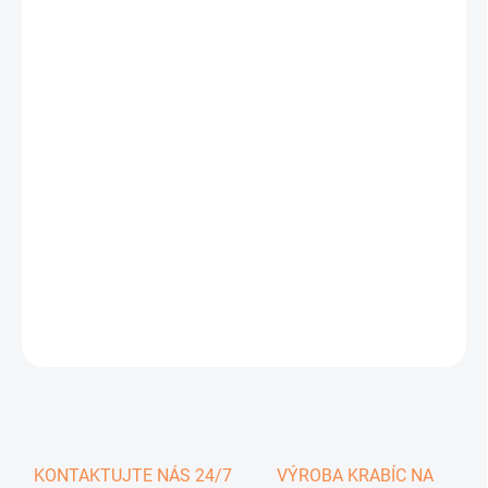
0,29 €
0,36 € vrátane DPH
Jednotková
SKLADOM
cena:
−
+
Pridať do košíka
DETAILNÉ INFORMÁCIE
OPÝTAŤ SA
KONTAKTUJTE NÁS 24/7
VÝROBA KRABÍC NA