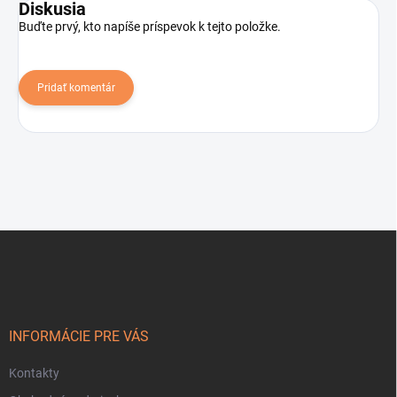
Diskusia
Buďte prvý, kto napíše príspevok k tejto položke.
Pridať komentár
Z
á
p
ä
t
i
INFORMÁCIE PRE VÁS
e
Kontakty