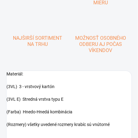
MIERU
NAJŠIRŠÍ SORTIMENT
MOŽNOSŤ OSOBNÉHO
NA TRHU
ODBERU AJ POČAS
VÍKENDOV
Materiál:
(3VL) 3 - vrstvový kartón
(3VL E) Stredná vrstva typu E
(Farba) Hnedo-Hnedá kombinácia
(Rozmery) všetky uvedené rozmery krabíc sú vnútorné